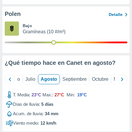
ados con el
 seleccionar
o.
Polen
Detalle
calización
Bajo
precisa e
Gramíneas (10 #/m³)
ión mediante
, publicidad
dos,
 publicidad
¿Qué tiempo hace en Canet en
agosto
?
,
ón de
 desarrollo
yo
Junio
Julio
Agosto
Septiembre
Octubre
Noviemb
s.
tros 1199
T. Media:
23°C
Max.:
27°C
Min:
19°C
ios
Días de lluvia:
5
días
Acum. de lluvia:
34 mm
Viento medio:
12 km/h