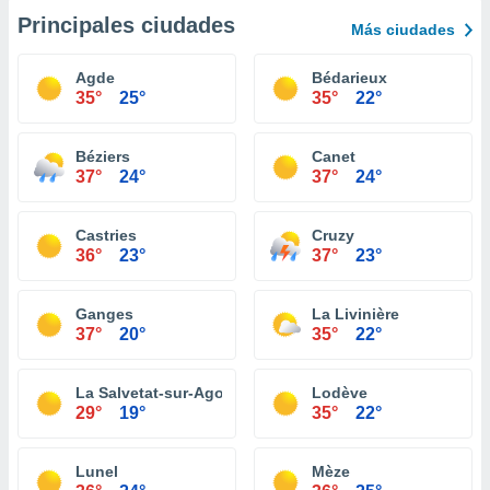
Principales ciudades
Más ciudades
Agde
Bédarieux
35°
25°
35°
22°
Béziers
Canet
37°
24°
37°
24°
Castries
Cruzy
36°
23°
37°
23°
Ganges
La Livinière
37°
20°
35°
22°
La Salvetat-sur-Agout
Lodève
29°
19°
35°
22°
Lunel
Mèze