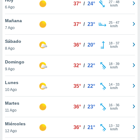
ublicidad y
27
-
48
37°
/
24°
km/h
6 Ago
do en
 mismo.
Mañana
25
-
47
37°
/
23°
sultar más
km/h
7 Ago
 en nuestra
 Cookies
y
Sábado
18
-
37
ualquier
36°
/
20°
km/h
8 Ago
ento
 botón
Domingo
18
-
39
32°
/
22°
ación de
km/h
9 Ago
kies
 disponible
Lunes
14
-
33
e nuestra
35°
/
22°
km/h
10 Ago
.
Martes
IVAMENTE,
16
-
36
36°
/
23°
km/h
11 Ago
as
Miércoles
13
-
32
36°
/
21°
 a cookies
km/h
12 Ago
 no aceptar