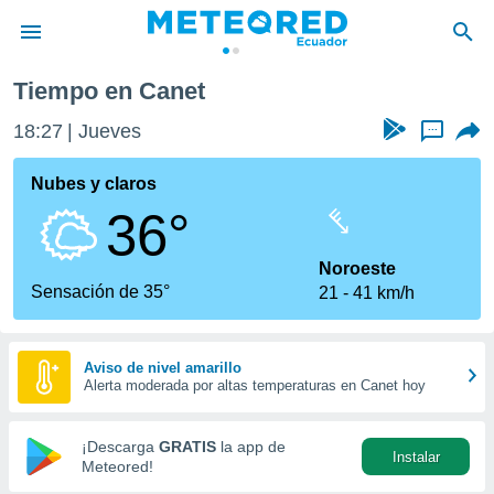
Tiempo en Canet
privacidad
18:27
Jueves
...
o de
com.ec) ha
Nubes y claros
ado por
36°
es para
ue la
 que se
Noroeste
e calidad.
Sensación de 35°
21
41 km/h
eder a este
ediante las
opciones:
Aviso de nivel amarillo
Alerta moderada por altas temperaturas en Canet hoy
ookies y
e forma
¡Descarga
GRATIS
la app de
Instalar
d digital
Meteored!
ada, basada