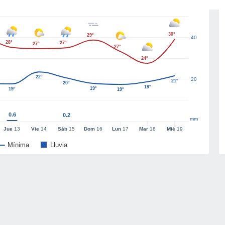
30°
29°
40
28°
27°
27°
27°
24°
22°
20
21°
20°
19°
19°
19°
19°
0.6
0.2
mm
Jue
13
Vie
14
Sáb
15
Dom
16
Lun
17
Mar
18
Mié
19
Mínima
Lluvia