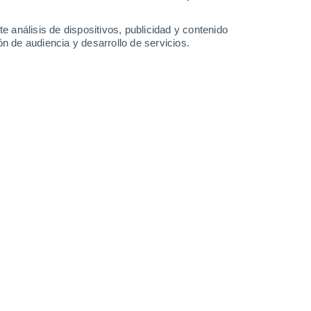
-
45
km/h
10
-
22
km/h
11
-
35
km/h
9
-
28
km/h
e análisis de dispositivos, publicidad y contenido
n de audiencia y desarrollo de servicios.
sto
s
Oeste
2 Bajo
°
10
-
26 km/h
FPS:
no
s
Suroeste
1 Bajo
°
8
-
25 km/h
FPS:
no
s
Suroeste
0 Bajo
°
7
-
19 km/h
FPS:
no
s
Suroeste
0 Bajo
°
7
-
17 km/h
FPS:
no
nuboso
Sur
0 Bajo
°
8
-
17 km/h
FPS:
no