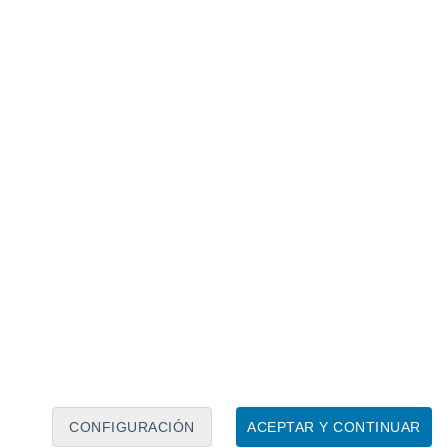
Calendario lunar
Lun
Mar
Mié
Jue
Vie
Sáb
Dom
7
8
9
10
11
12
13
14
15
16
17
18
19
20
CONFIGURACIÓN
ACEPTAR Y CONTINUAR
60