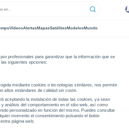
empo
Vídeos
Alertas
Mapas
Satélites
Modelos
Mundo
or profesionales para garantizar que la información que se
 las siguientes opciones:
ecogida mediante cookies o tecnologías similares, nos permite
on altos estándares de calidad sin coste.
eb aceptando la instalación de todas las cookies, ya sean
 y análisis del comportamiento en el sitio web, así como
...
ntenido personalizado en función del mismo. Puedes consultar
alquier momento el consentimiento pulsando el botón
Por horas
uestra página web.
Lluvia moderada en las próximas
horas