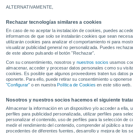
23°
ALTERNATIVAMENTE,
Rechazar tecnologías similares a cookies
Menguant
En caso de no aceptar la instalación de cookies, puedes accede
Iluminada
Sensación de 23°
informamos de que solo se instalarán cookies que sean necesari
utilizarán cookies para analizar el comportamiento ni para most
visualizar publicidad general no personalizada. Puedes rechazar
de este abono pulsando el botón "Rechazar".
Tiempo 1 - 7 días
Mapa de lluvia
Satélites
Modelo
Con su consentimiento, nosotros y
nuestros socios
usamos cooki
almacenar, acceder y procesar datos personales como su visita e
cookies. Es posible que algunos proveedores traten tus datos pe
oponerte. Para ello, puede retirar su consentimiento u oponerse
Mañana
Domingo
Hoy
"Configurar"
o en nuestra
Política de Cookies
en este sitio web.
8 Ago
9 Ago
7 Ago
Nosotros y nuestros socios hacemos el siguiente trata
Almacenar la información en un dispositivo y/o acceder a ella, 
40%
70%
30%
perfiles para publicidad personalizada, utilizar perfiles para sele
3.8 mm
1.3 mm
0.2 mm
personalizar el contenido, uso de perfiles para la selección de c
28°
/
19°
31°
/
18°
30°
/
20°
medir el rendimiento del contenido, comprender al público a tra
procedentes de diferentes fuentes, desarrollo y mejora de los se