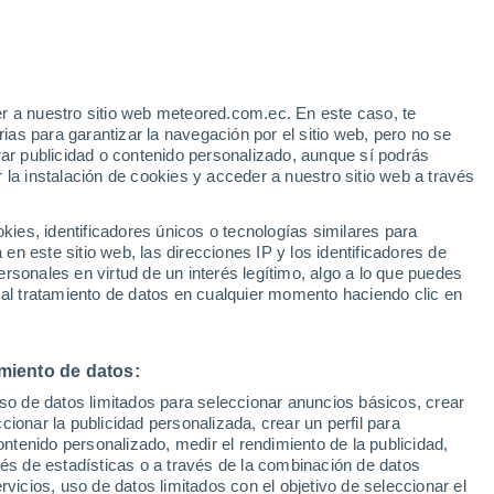
Riesgo de tormentas
Este fin de semana
e
r a nuestro sitio web meteored.com.ec. En este caso, te
:
32%
as para garantizar la navegación por el sitio web, pero no se
rar publicidad o contenido personalizado, aunque sí podrás
 la instalación de cookies y acceder a nuestro sitio web a través
s
es, identificadores únicos o tecnologías similares para
n este sitio web, las direcciones IP y los identificadores de
rsonales en virtud de un interés legítimo, algo a lo que puedes
 al tratamiento de datos en cualquier momento haciendo clic en
Lunes
Martes
Miércoles
Jueves
10 Ago
11 Ago
12 Ago
13 Ago
miento de datos:
uso de datos limitados para seleccionar anuncios básicos, crear
70%
80%
80%
70%
ccionar la publicidad personalizada, crear un perfil para
13 mm
4.7 mm
6 mm
0.6 mm
ontenido personalizado, medir el rendimiento de la publicidad,
30°
/
21°
28°
/
20°
29°
/
19°
28°
/
19°
vés de estadísticas o a través de la combinación de datos
rvicios, uso de datos limitados con el objetivo de seleccionar el