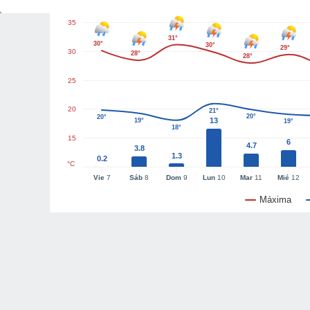
35
31°
30°
30°
29°
30
28°
28°
25
20
21°
20°
20°
13
19°
19°
18°
15
6
4.7
3.8
1.3
0.2
°C
Vie
7
Sáb
8
Dom
9
Lun
10
Mar
11
Mié
12
Máxima