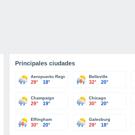
Principales ciudades
Aeropuerto Regional Central Illiniois Bloomington
Belleville
29°
18°
32°
20°
Champaign
Chicago
29°
19°
30°
20°
Effingham
Galesburg
30°
20°
29°
18°