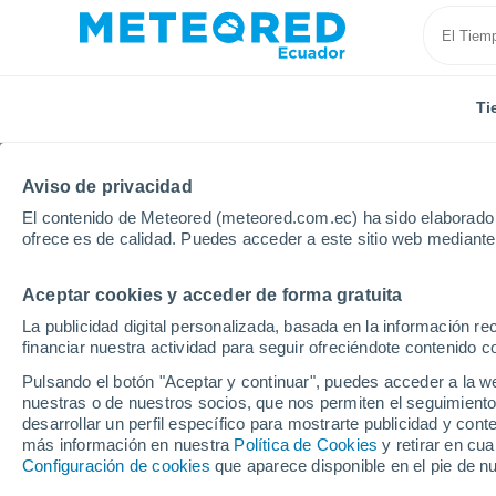
Ti
Aviso de privacidad
El contenido de Meteored (meteored.com.ec) ha sido elaborado p
ofrece es de calidad. Puedes acceder a este sitio web mediante
Aceptar cookies y acceder de forma gratuita
Inicio
Estados Unidos
Illinois
Chicago
La publicidad digital personalizada, basada en la información r
financiar nuestra actividad para seguir ofreciéndote contenido c
Tiempo en Chicago - IL
Pulsando el botón "Aceptar y continuar", puedes acceder a la w
nuestras o de nuestros socios, que nos permiten el seguimiento
23:55
Viernes
desarrollar un perfil específico para mostrarte publicidad y co
más información en nuestra
Política de Cookies
y retirar en cu
Configuración de cookies
que aparece disponible en el pie de n
Nubes y claros