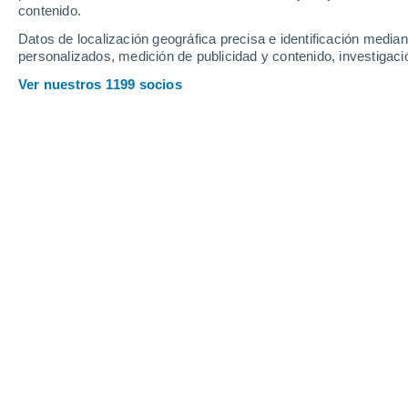
contenido.
15
-
49
km/h
20
-
49
km/h
15
12
-
32
km/h
Datos de localización geográfica precisa e identificación mediant
personalizados, medición de publicidad y contenido, investigació
Tiempo en Chicago - IL hoy
, 7 de ago
Ver nuestros 1199 socios
Nubes y claro
29°
17:00
Sensación T.
30
Nubes y claro
29°
18:00
Sensación T.
30
Nubes y claro
28°
19:00
Sensación T.
30
Nubes y claro
26°
20:00
Sensación T.
28
Parcialmente 
25°
21:00
Sensación T.
27