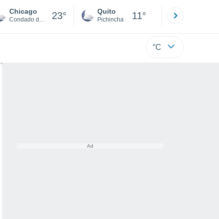
Chicago
Quito
Cuenca
23°
11°
Condado de Cook
Pichincha
Azuay
°C