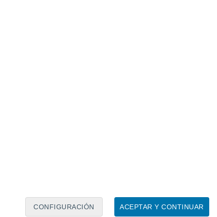
Calendario lunar
Lun
Mar
Mié
Jue
Vie
Sáb
Dom
8
9
10
11
12
13
14
15
16
17
18
19
20
21
CONFIGURACIÓN
ACEPTAR Y CONTINUAR