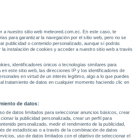
Intervalos nubosos en las
próximas horas
r a nuestro sitio web meteored.com.ec. En este caso, te
as para garantizar la navegación por el sitio web, pero no se
rar publicidad o contenido personalizado, aunque sí podrás
/h
 la instalación de cookies y acceder a nuestro sitio web a través
es, identificadores únicos o tecnologías similares para
s
n este sitio web, las direcciones IP y los identificadores de
rsonales en virtud de un interés legítimo, algo a lo que puedes
 al tratamiento de datos en cualquier momento haciendo clic en
Martes
Miércoles
Jueves
Viernes
11 Ago
12 Ago
13 Ago
14 Ago
miento de datos:
uso de datos limitados para seleccionar anuncios básicos, crear
ccionar la publicidad personalizada, crear un perfil para
ontenido personalizado, medir el rendimiento de la publicidad,
80%
80%
70%
60%
13 mm
10 mm
2.6 mm
8.4 mm
vés de estadísticas o a través de la combinación de datos
27°
/
22°
31°
/
21°
29°
/
21°
31°
/
20°
rvicios, uso de datos limitados con el objetivo de seleccionar el