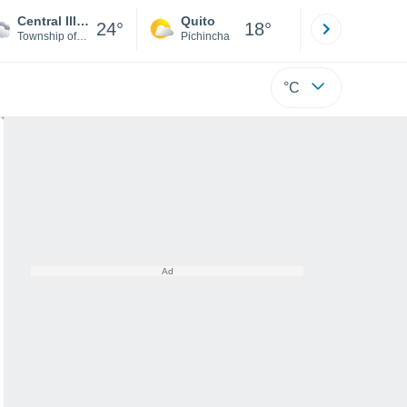
Central Illinois Regional Airport at Bloomington-Normal
Quito
Cuenca
24°
18°
Township of Bloomington City
Pichincha
Azuay
°C