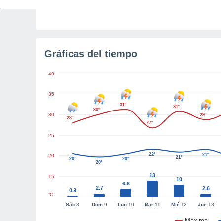
Luz diurna restante
10h 42m
Gráficas del tiempo
40
35
31°
31°
30°
30
29°
28°
27°
25
22°
21°
20
21°
20°
20°
20°
13
15
10
6.6
2.7
2.6
0.9
°C
Sáb
8
Dom
9
Lun
10
Mar
11
Mié
12
Jue
13
Máxima