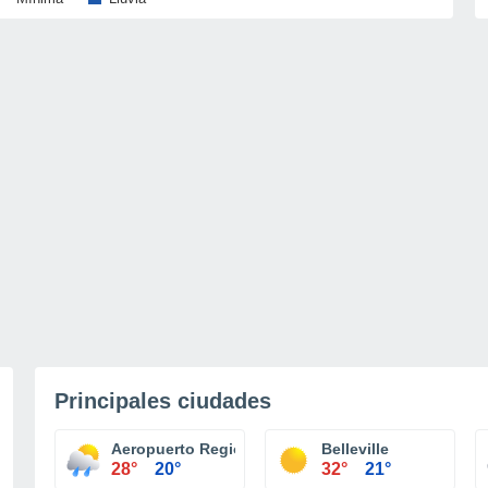
Principales ciudades
Aeropuerto Regional Central Illiniois Bloomington
Belleville
28°
20°
32°
21°