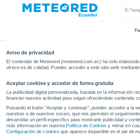
Ti
Aviso de privacidad
El contenido de Meteored (meteored.com.ec) ha sido elaborado p
ofrece es de calidad. Puedes acceder a este sitio web mediante
Aceptar cookies y acceder de forma gratuita
Inicio
Estados Unidos
Illinois
Aeropuerto Regiona
La publicidad digital personalizada, basada en la información r
financiar nuestra actividad para seguir ofreciéndote contenido c
Tiempo en Aeropuerto Re
Pulsando el botón "Aceptar y continuar", puedes acceder a la w
Bloomington - IL
nuestras o de nuestros socios, que nos permiten el seguimiento
desarrollar un perfil específico para mostrarte publicidad y co
más información en nuestra
09:50
Sábado
Política de Cookies
y retirar en cu
Configuración de cookies
que aparece disponible en el pie de n