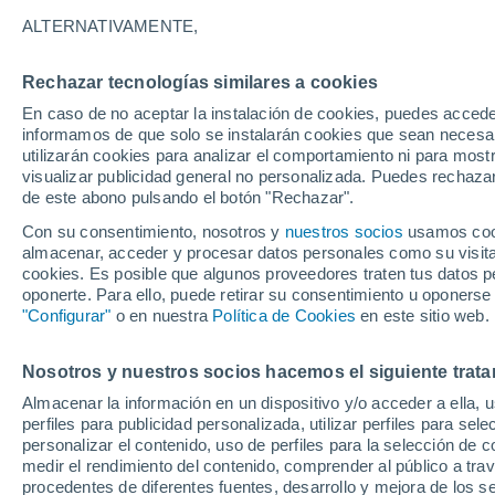
ALTERNATIVAMENTE,
Cubierto
24°
Rechazar tecnologías similares a cookies
En caso de no aceptar la instalación de cookies, puedes accede
informamos de que solo se instalarán cookies que sean necesari
Noroeste
utilizarán cookies para analizar el comportamiento ni para most
Sensación de 24°
10
-
22 km
visualizar publicidad general no personalizada. Puedes rechazar
de este abono pulsando el botón "Rechazar".
Con su consentimiento, nosotros y
nuestros socios
usamos cooki
Tiempo 1 - 7 días
Mapa de lluvia
Satélites
Modelo
almacenar, acceder y procesar datos personales como su visita e
cookies. Es posible que algunos proveedores traten tus datos pe
oponerte. Para ello, puede retirar su consentimiento u oponerse
"Configurar"
o en nuestra
Política de Cookies
en este sitio web.
Mañana
Lunes
Hoy
9 Ago
10 Ago
8 Ago
Nosotros y nuestros socios hacemos el siguiente trata
Almacenar la información en un dispositivo y/o acceder a ella, 
perfiles para publicidad personalizada, utilizar perfiles para sele
personalizar el contenido, uso de perfiles para la selección de c
60%
70%
30%
2.7 mm
6.6 mm
0.9 mm
medir el rendimiento del contenido, comprender al público a tra
30°
/
20°
31°
/
20°
procedentes de diferentes fuentes, desarrollo y mejora de los se
28°
/
20°