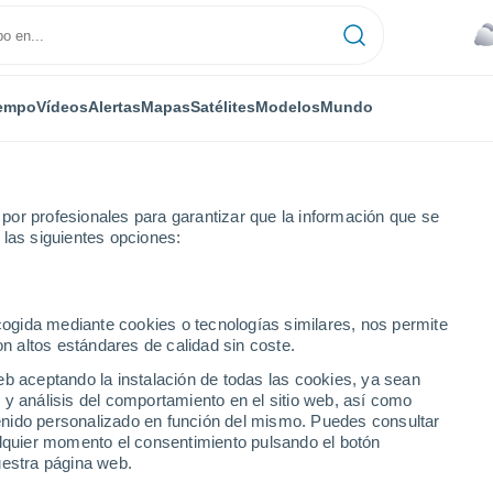
empo
Vídeos
Alertas
Mapas
Satélites
Modelos
Mundo
or profesionales para garantizar que la información que se
 las siguientes opciones:
l Central Illiniois Bloomington
ecogida mediante cookies o tecnologías similares, nos permite
on altos estándares de calidad sin coste.
gional Central Illiniois
eb aceptando la instalación de todas las cookies, ya sean
 y análisis del comportamiento en el sitio web, así como
ntenido personalizado en función del mismo. Puedes consultar
alquier momento el consentimiento pulsando el botón
...
uestra página web.
Por horas