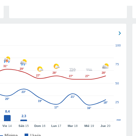
100
75
31°
29°
28°
28°
27°
27°
27°
50
23°
21°
20°
19°
25
18°
17°
16°
8.4
2.3
mm
Vie
14
Sáb
15
Dom
16
Lun
17
Mar
18
Mié
19
Jue
20
Mínima
Lluvia