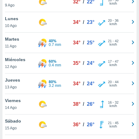
32°
/
22°
ublicidad y
km/h
9 Ago
do en
Lunes
 mismo.
20
-
36
34°
/
23°
km/h
sultar más
10 Ago
 en nuestra
 Cookies
y
Martes
40%
21
-
42
34°
/
25°
ualquier
0.7 mm
km/h
11 Ago
ento
Miércoles
 botón
60%
17
-
47
35°
/
24°
0.4 mm
km/h
12 Ago
ación de
kies
 disponible
Jueves
80%
20
-
44
34°
/
24°
e nuestra
3.2 mm
km/h
13 Ago
.
Viernes
IVAMENTE,
16
-
32
38°
/
26°
km/h
14 Ago
as
Sábado
21
-
45
36°
/
26°
 a cookies
km/h
15 Ago
 no aceptar