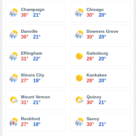
Champaign
Chicago
30°
21°
30°
20°
Danville
Downers Grove
30°
21°
30°
20°
Effingham
Galesburg
31°
22°
28°
20°
Illinois City
Kankakee
27°
19°
28°
20°
Mount Vernon
Quincy
31°
21°
30°
21°
Rockford
Savoy
27°
18°
30°
21°