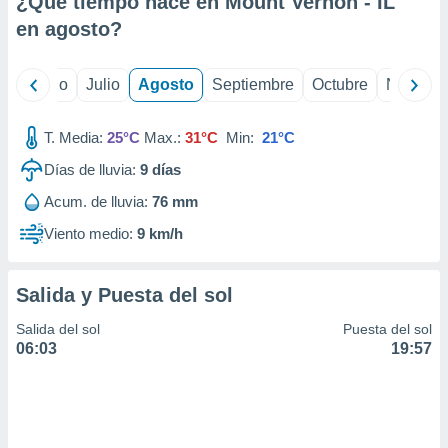
¿Qué tiempo hace en Mount Vernon - IL
ados con el
 seleccionar
en
agosto
?
o.
calización
yo
Junio
Julio
Agosto
Septiembre
Octubre
Noviemb
precisa e
ión mediante
T. Media:
25°C
Max.:
31°C
Min:
21°C
, publicidad
Días de lluvia:
9
días
dos,
Acum. de lluvia:
76 mm
 publicidad
,
Viento medio:
9 km/h
ón de
 desarrollo
s.
Salida y Puesta del sol
tros 1199
Salida del sol
Puesta del sol
ios
06:03
19:57