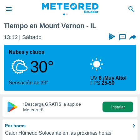
Tiempo en Mount Vernon - IL
privacidad
13:12
Sábado
...
o de
com.ec) ha
Nubes y claros
ado por
30°
es para
ue la
 que se
UV
8 ¡Muy Alto!
e calidad.
Sensación de 33°
FPS
25-50
eder a este
ediante las
opciones:
¡Descarga
GRATIS
la app de
Instalar
ookies y
Meteored!
e forma
Por horas
d digital
Calor Húmedo Sofocante en las próximas horas
ada, basada