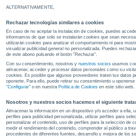
29°
ALTERNATIVAMENTE,
Rechazar tecnologías similares a cookies
Este
En caso de no aceptar la instalación de cookies, puedes accede
Sensación de 33°
24
-
38 km
informamos de que solo se instalarán cookies que sean necesari
utilizarán cookies para analizar el comportamiento ni para most
visualizar publicidad general no personalizada. Puedes rechazar
de este abono pulsando el botón "Rechazar".
Tiempo 1 - 7 días
Mapa de nubosidad
Satélites
M
Con su consentimiento, nosotros y
nuestros socios
usamos cooki
almacenar, acceder y procesar datos personales como su visita e
cookies. Es posible que algunos proveedores traten tus datos pe
oponerte. Para ello, puede retirar su consentimiento u oponerse
Mañana
Sábado
D
Hoy
"Configurar"
o en nuestra
Política de Cookies
en este sitio web.
7 Ago
8 Ago
6 Ago
Nosotros y nuestros socios hacemos el siguiente trata
Almacenar la información en un dispositivo y/o acceder a ella, 
70%
70%
perfiles para publicidad personalizada, utilizar perfiles para sele
2 mm
3.2 mm
personalizar el contenido, uso de perfiles para la selección de c
29°
/
25°
29°
/
25°
29°
/
24°
medir el rendimiento del contenido, comprender al público a tra
procedentes de diferentes fuentes, desarrollo y mejora de los se