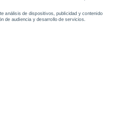
-
36
km/h
21
-
36
km/h
21
-
35
km/h
16
-
34
km/h
e análisis de dispositivos, publicidad y contenido
n de audiencia y desarrollo de servicios.
Este
4 Medio
24
-
38 km/h
FPS:
6-10
Este
2 Bajo
24
-
38 km/h
FPS:
no
Este
0 Bajo
23
-
36 km/h
FPS:
no
Sureste
0 Bajo
21
-
35 km/h
FPS:
no
Sureste
0 Bajo
20
-
31 km/h
FPS:
no