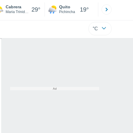
Cabrera
Quito
Cuenca
29°
19°
Maria Trinidad Sánchez
Pichincha
Azuay
°C