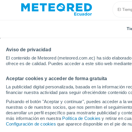
Ti
Aviso de privacidad
El contenido de Meteored (meteored.com.ec) ha sido elaborado p
ofrece es de calidad. Puedes acceder a este sitio web mediante
Aceptar cookies y acceder de forma gratuita
Inicio
República Dominicana
Maria Trinidad Sánch
La publicidad digital personalizada, basada en la información r
financiar nuestra actividad para seguir ofreciéndote contenido c
Tiempo en Cabrera
Pulsando el botón "Aceptar y continuar", puedes acceder a la w
nuestras o de nuestros socios, que nos permiten el seguimiento
16:02
Jueves
desarrollar un perfil específico para mostrarte publicidad y co
más información en nuestra
Política de Cookies
y retirar en cu
Configuración de cookies
que aparece disponible en el pie de n
Soleado