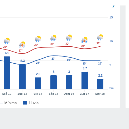
15
10
30°
30°
30°
29°
29°
29°
27°
6.9
27°
26°
5.3
25°
25°
25°
25°
5
24°
3.7
3
3
2.5
2.2
mm
Mié
12
Jue
13
Vie
14
Sáb
15
Dom
16
Lun
17
Mar
18
Mínima
Lluvia