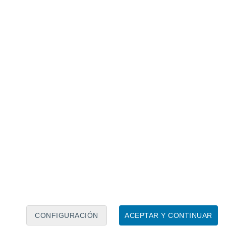
Calendario lunar
Lun
Mar
Mié
Jue
Vie
Sáb
Dom
6
7
8
9
10
11
12
13
14
15
16
17
18
19
CONFIGURACIÓN
ACEPTAR Y CONTINUAR