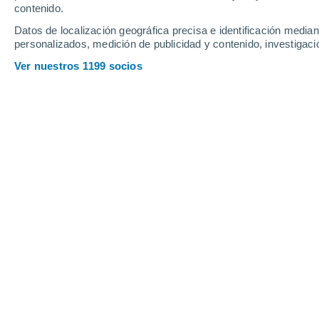
contenido.
22
-
35
km/h
25
-
38
km/h
24
25
-
39
km/h
Datos de localización geográfica precisa e identificación mediant
personalizados, medición de publicidad y contenido, investigació
Tiempo en Cabrera hoy
, 6 de agosto
Ver nuestros 1199 socios
Soleado
29°
16:00
Sensación T.
33°
Nubes y claros
29°
17:00
Sensación T.
33°
Nubes y claros
28°
18:00
Sensación T.
32°
Nubes y claros
28°
19:00
Sensación T.
31°
Nubes y claros
28°
20:00
Sensación T.
31°