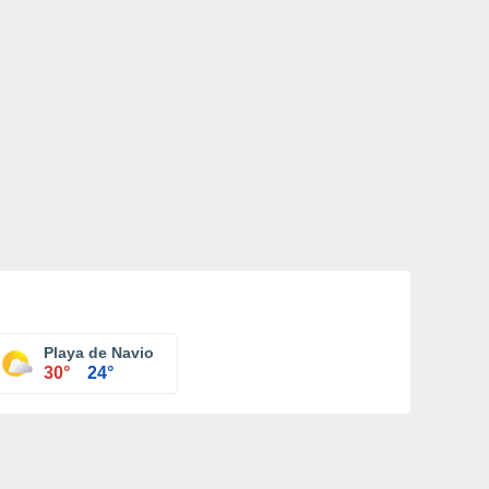
Playa de Navio
30°
24°