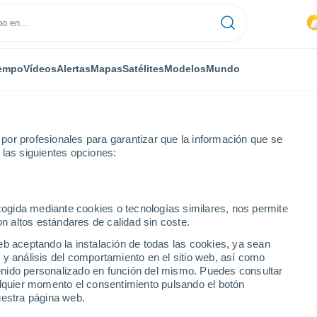
empo
Vídeos
Alertas
Mapas
Satélites
Modelos
Mundo
or profesionales para garantizar que la información que se
 las siguientes opciones:
ez
Cabrera
ecogida mediante cookies o tecnologías similares, nos permite
on altos estándares de calidad sin coste.
eb aceptando la instalación de todas las cookies, ya sean
 y análisis del comportamiento en el sitio web, así como
...
ntenido personalizado en función del mismo. Puedes consultar
alquier momento el consentimiento pulsando el botón
Por horas
uestra página web.
Intervalos nubosos en las
próximas horas