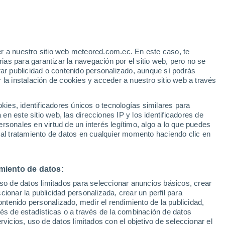
Riesgo de Índice UV 11+
¡Extremo!
Durante el dia de mañana
r a nuestro sitio web meteored.com.ec. En este caso, te
/h
as para garantizar la navegación por el sitio web, pero no se
rar publicidad o contenido personalizado, aunque sí podrás
 la instalación de cookies y acceder a nuestro sitio web a través
odelos
es, identificadores únicos o tecnologías similares para
n este sitio web, las direcciones IP y los identificadores de
rsonales en virtud de un interés legítimo, algo a lo que puedes
 al tratamiento de datos en cualquier momento haciendo clic en
omingo
Lunes
Martes
Miércoles
9 Ago
10 Ago
11 Ago
12 Ago
miento de datos:
uso de datos limitados para seleccionar anuncios básicos, crear
90%
90%
90%
90%
ccionar la publicidad personalizada, crear un perfil para
4.6 mm
3.7 mm
3.8 mm
6.9 mm
ontenido personalizado, medir el rendimiento de la publicidad,
29°
/
25°
29°
/
25°
29°
/
25°
29°
/
25°
vés de estadísticas o a través de la combinación de datos
rvicios, uso de datos limitados con el objetivo de seleccionar el