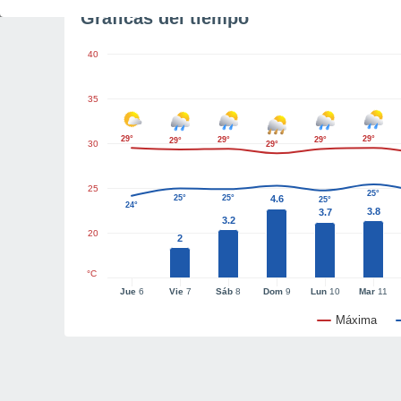
Gráficas del tiempo
40
35
29°
29°
29°
29°
29°
30
29°
25
25°
25°
25°
4.6
25°
24°
3.8
3.7
3.2
20
2
°C
Jue
6
Vie
7
Sáb
8
Dom
9
Lun
10
Mar
11
Máxima