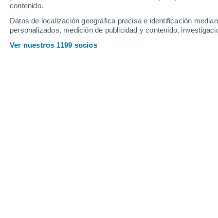
contenido.
21
-
40
km/h
14
-
32
km/h
16
21
-
37
km/h
Datos de localización geográfica precisa e identificación mediant
personalizados, medición de publicidad y contenido, investigació
Tiempo en Nagua hoy
, 10 de agosto
Ver nuestros 1199 socios
Lluvia débil
30%
27°
01:00
0.2 mm
Sensación T.
31°
Lluvia débil
40%
26°
02:00
0.5 mm
Sensación T.
29°
Tormenta
70%
25°
03:00
0.9 mm
Sensación T.
25°
Tormenta
80%
24°
05:00
1.9 mm
Sensación T.
24°
Lluvia de barro
70%
26°
08:00
1.3 mm
Sensación T.
28°