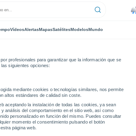
empo
Vídeos
Alertas
Mapas
Satélites
Modelos
Mundo
or profesionales para garantizar que la información que se
 las siguientes opciones:
ez
Nagua
ecogida mediante cookies o tecnologías similares, nos permite
on altos estándares de calidad sin coste.
eb aceptando la instalación de todas las cookies, ya sean
 y análisis del comportamiento en el sitio web, así como
...
ntenido personalizado en función del mismo. Puedes consultar
alquier momento el consentimiento pulsando el botón
Por horas
uestra página web.
Se espera lluvia de barro en las
próximas horas