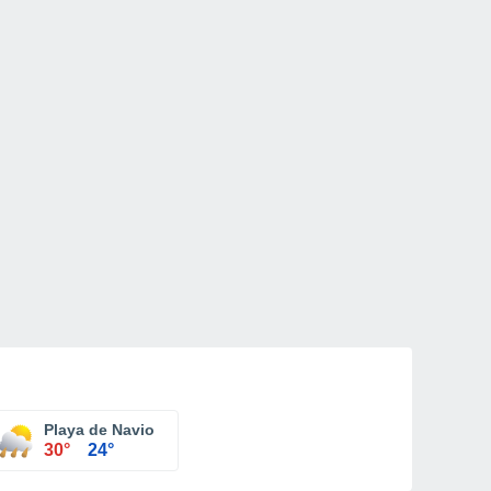
Playa de Navio
30°
24°