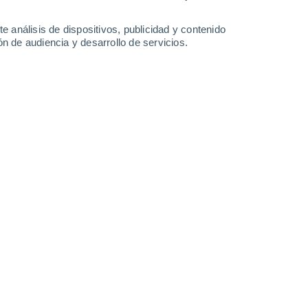
-
35
km/h
25
-
48
km/h
22
-
45
km/h
20
-
41
km/h
e análisis de dispositivos, publicidad y contenido
n de audiencia y desarrollo de servicios.
Este
0 Bajo
12
-
23 km/h
FPS:
no
Este
0 Bajo
10
-
20 km/h
FPS:
no
Este
0 Bajo
9
-
20 km/h
FPS:
no
Sureste
0 Bajo
3
-
13 km/h
FPS:
no
Este
1 Bajo
8
-
16 km/h
FPS:
no