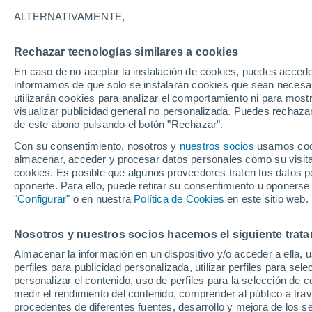
27°
ALTERNATIVAMENTE,
Rechazar tecnologías similares a cookies
30%
En caso de no aceptar la instalación de cookies, puedes accede
Sensación de 31°
0.2 mm
informamos de que solo se instalarán cookies que sean necesari
utilizarán cookies para analizar el comportamiento ni para most
visualizar publicidad general no personalizada. Puedes rechazar
de este abono pulsando el botón "Rechazar".
Tiempo 1 - 7 días
Mapa de lluvia
Satélites
Modelo
Con su consentimiento, nosotros y
nuestros socios
usamos cooki
almacenar, acceder y procesar datos personales como su visita e
cookies. Es posible que algunos proveedores traten tus datos pe
oponerte. Para ello, puede retirar su consentimiento u oponerse
Mañana
Miércoles
Hoy
"Configurar"
o en nuestra
Política de Cookies
en este sitio web.
11 Ago
12 Ago
10 Ago
Nosotros y nuestros socios hacemos el siguiente trata
Almacenar la información en un dispositivo y/o acceder a ella, 
90%
90%
90%
perfiles para publicidad personalizada, utilizar perfiles para sele
5.7 mm
5.3 mm
7 mm
personalizar el contenido, uso de perfiles para la selección de c
30°
/
25°
30°
/
24°
30°
/
24°
medir el rendimiento del contenido, comprender al público a tra
procedentes de diferentes fuentes, desarrollo y mejora de los se