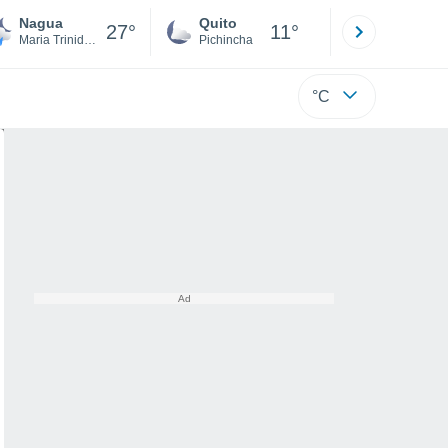
Nagua
Quito
Cuenca
27°
11°
Maria Trinidad Sánchez
Pichincha
Azuay
°C