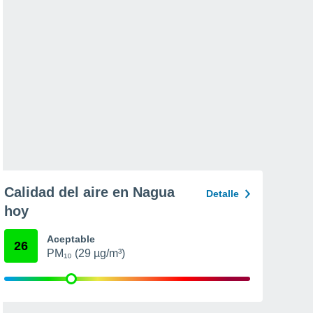
Calidad del aire en Nagua
Detalle
hoy
Aceptable
26
PM₁₀ (29 µg/m³)