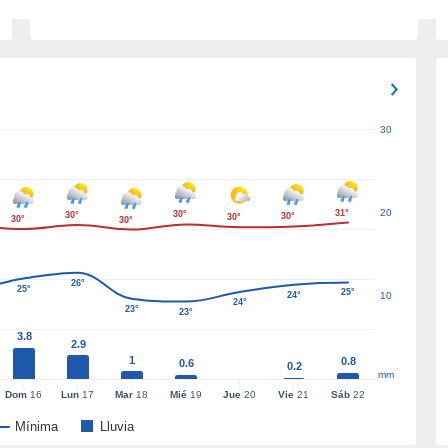
30
20
31°
30°
30°
30°
30°
30°
30°
26°
25°
25°
24°
10
24°
23°
23°
3.8
2.9
1
0.8
0.6
0.2
mm
Dom
16
Lun
17
Mar
18
Mié
19
Jue
20
Vie
21
Sáb
22
Mínima
Lluvia