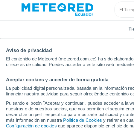
Ti
Aviso de privacidad
El contenido de Meteored (meteored.com.ec) ha sido elaborado p
ofrece es de calidad. Puedes acceder a este sitio web mediante
Aceptar cookies y acceder de forma gratuita
Inicio
República Dominicana
Maria Trinidad Sánch
La publicidad digital personalizada, basada en la información r
financiar nuestra actividad para seguir ofreciéndote contenido c
Tiempo en Nagua
Pulsando el botón "Aceptar y continuar", puedes acceder a la w
nuestras o de nuestros socios, que nos permiten el seguimiento
00:51
Lunes
desarrollar un perfil específico para mostrarte publicidad y co
más información en nuestra
Política de Cookies
y retirar en cu
Configuración de cookies
que aparece disponible en el pie de n
Lluvia débil