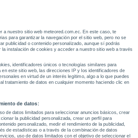
r a nuestro sitio web meteored.com.ec. En este caso, te
as para garantizar la navegación por el sitio web, pero no se
rar publicidad o contenido personalizado, aunque sí podrás
 la instalación de cookies y acceder a nuestro sitio web a través
s
es, identificadores únicos o tecnologías similares para
n este sitio web, las direcciones IP y los identificadores de
rsonales en virtud de un interés legítimo, algo a lo que puedes
 al tratamiento de datos en cualquier momento haciendo clic en
Jueves
Viernes
Sábado
Domingo
13 Ago
14 Ago
15 Ago
16 Ago
miento de datos:
uso de datos limitados para seleccionar anuncios básicos, crear
90%
80%
90%
90%
ccionar la publicidad personalizada, crear un perfil para
7.8 mm
0.9 mm
3.7 mm
3.8 mm
ontenido personalizado, medir el rendimiento de la publicidad,
31°
/
23°
31°
/
24°
30°
/
24°
30°
/
25°
vés de estadísticas o a través de la combinación de datos
rvicios, uso de datos limitados con el objetivo de seleccionar el