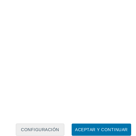
Calendario lunar
Lun
Mar
Mié
Jue
Vie
Sáb
Dom
10
11
12
13
14
15
16
17
18
19
20
21
22
23
CONFIGURACIÓN
ACEPTAR Y CONTINUAR