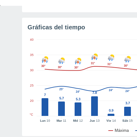
Tiempo para el amanecer
5h 5m
Gráficas del tiempo
40
35
31°
31°
30°
30°
30°
30°
30
25
25°
24°
24°
24°
7.8
7
5.7
5.3
20
3.7
0.9
°C
Lun
10
Mar
11
Mié
12
Jue
13
Vie
14
Sáb
15
Máxima