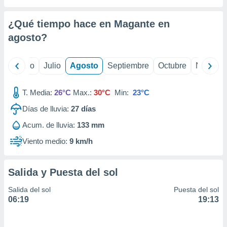
ados con el
 seleccionar
o.
¿Qué tiempo hace en Magante en
calización
agosto
?
precisa e
ión mediante
yo
Junio
Julio
Agosto
Septiembre
Octubre
Noviemb
, publicidad
T. Media:
26°C
Max.:
30°C
Min:
23°C
dos,
 publicidad
Días de lluvia:
27
días
,
ón de
Acum. de lluvia:
133 mm
 desarrollo
Viento medio:
9 km/h
s.
tros 1199
ios
Salida y Puesta del sol
Salida del sol
Puesta del sol
06:19
19:13