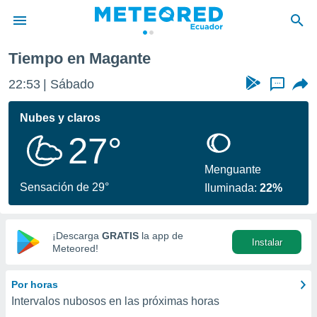
Tiempo en Magante
privacidad
22:53
Sábado
...
o de
com.ec) ha
Nubes y claros
ado por
27°
es para
ue la
 que se
Menguante
e calidad.
Sensación de 29°
Iluminada:
22%
eder a este
ediante las
opciones:
¡Descarga
GRATIS
la app de
Instalar
ookies y
Meteored!
e forma
Por horas
d digital
Intervalos nubosos en las próximas horas
ada, basada