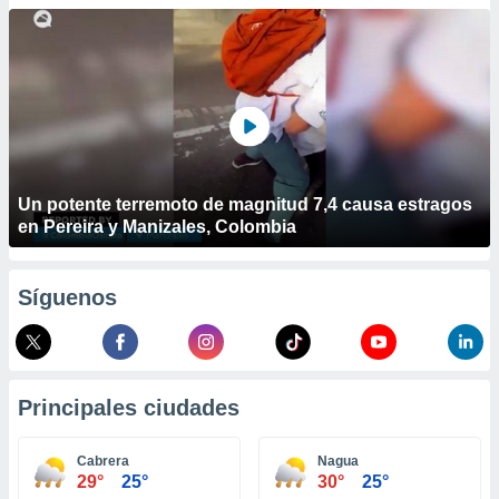
ublicidad y
do en
 mismo.
sultar más
 en nuestra
 Cookies
y
ualquier
ento
Un potente terremoto de magnitud 7,4 causa estragos
 botón
en Pereira y Manizales, Colombia
ación de
kies
 disponible
Síguenos
e nuestra
.
IVAMENTE,
Principales ciudades
as
 a cookies
Cabrera
Nagua
29°
25°
30°
25°
 no aceptar