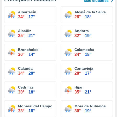
Más ciudades
Albarracín
Alcalá de la Selva
34°
17°
28°
18°
Alcañiz
Andorra
35°
21°
32°
19°
Bronchales
Calamocha
30°
14°
34°
18°
Calanda
Cantavieja
34°
20°
28°
17°
Cedrillas
Híjar
30°
18°
35°
21°
Monreal del Campo
Mora de Rubielos
33°
18°
30°
19°