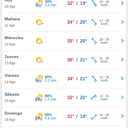
40%
ublicidad y
19
-
39
32°
/
19°
0.3 mm
km/h
10 Ago
do en
 mismo.
Mañana
17
-
36
34°
/
20°
sultar más
km/h
11 Ago
 en nuestra
 Cookies
y
Miércoles
18
-
36
ualquier
35°
/
20°
km/h
12 Ago
ento
 botón
Jueves
11
-
28
36°
/
21°
ación de
km/h
13 Ago
kies
 disponible
Viernes
60%
13
-
35
e nuestra
34°
/
21°
0.2 mm
km/h
14 Ago
.
Sábado
IVAMENTE,
90%
12
-
41
32°
/
20°
1.5 mm
km/h
15 Ago
as
Domingo
60%
16
-
35
31°
/
19°
 a cookies
0.8 mm
km/h
16 Ago
 no aceptar