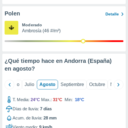
ados con el
 seleccionar
o.
Polen
Detalle
calización
Moderado
precisa e
Ambrosía (46 #/m³)
ión mediante
, publicidad
dos,
 publicidad
¿Qué tiempo hace en Andorra (España)
,
en
agosto
?
ón de
 desarrollo
s.
yo
Junio
Julio
Agosto
Septiembre
Octubre
Noviemb
tros 1199
ios
T. Media:
24°C
Max.:
31°C
Min:
18°C
Días de lluvia:
7
días
Acum. de lluvia:
28 mm
Viento medio:
9 km/h