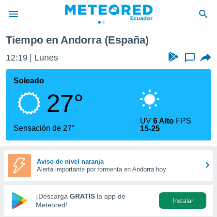
Tiempo en Andorra (España)
privacidad
12:19
Lunes
...
o de
com.ec) ha
Soleado
ado por
27°
es para
ue la
 que se
UV
6 Alto
FPS
e calidad.
Sensación de 27°
15-25
eder a este
ediante las
opciones:
Aviso de nivel naranja
Alerta importante por tormenta en Andorra hoy
ookies y
e forma
¡Descarga
GRATIS
la app de
Instalar
d digital
Meteored!
ada, basada