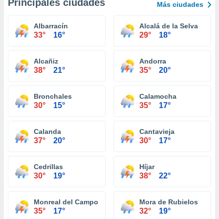
Principales ciudades
Más ciudades
Albarracín
Alcalá de la Selva
33°
16°
29°
18°
Alcañiz
Andorra
38°
21°
35°
20°
Bronchales
Calamocha
30°
15°
35°
17°
Calanda
Cantavieja
37°
20°
30°
17°
Cedrillas
Híjar
30°
19°
38°
22°
Monreal del Campo
Mora de Rubielos
35°
17°
32°
19°