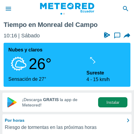
 Campo
Tiempo en Monreal del Campo
privacidad
10:16
Sábado
...
o de
com.ec) ha
Nubes y claros
ado por
26°
es para
ue la
 que se
Sureste
e calidad.
Sensación de 27°
4
15 km/h
eder a este
ediante las
opciones:
¡Descarga
GRATIS
la app de
Instalar
ookies y
Meteored!
e forma
Por horas
d digital
Riesgo de tormentas en las próximas horas
ada, basada