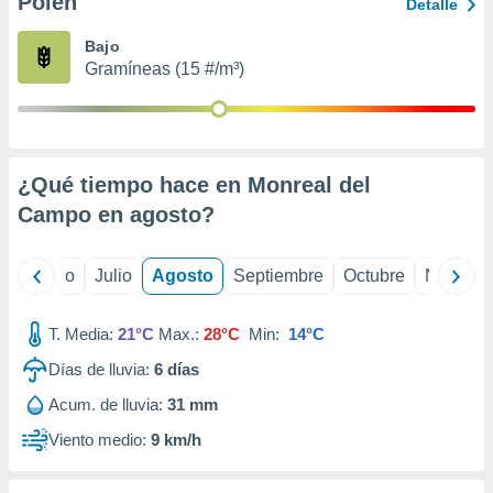
Polen
ados con el
Detalle
 seleccionar
o.
Bajo
Gramíneas (15 #/m³)
calización
precisa e
ión mediante
, publicidad
¿Qué tiempo hace en Monreal del
dos,
Campo en
agosto
?
 publicidad
,
ón de
yo
Junio
Julio
Agosto
Septiembre
Octubre
Noviemb
 desarrollo
s.
T. Media:
21°C
Max.:
28°C
Min:
14°C
tros 1199
ios
Días de lluvia:
6
días
Acum. de lluvia:
31 mm
Viento medio:
9 km/h