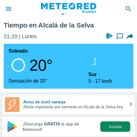
Selva
Tiempo en Alcalá de la Selva
privacidad
21:20
Lunes
...
o de
com.ec) ha
Soleado
ado por
20°
es para
ue la
 que se
Sur
e calidad.
Sensación de 20°
5
17 km/h
eder a este
ediante las
opciones:
Aviso de nivel naranja
Alerta importante por tormenta en Alcalá de la Selva hoy
ookies y
e forma
¡Descarga
GRATIS
la app de
Instalar
d digital
Meteored!
ada, basada