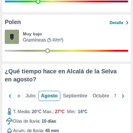
ados con el
 seleccionar
o.
calización
Polen
Detalle
precisa e
ión mediante
Muy bajo
Gramíneas (5 #/m³)
, publicidad
dos,
 publicidad
,
¿Qué tiempo hace en Alcalá de la Selva
ón de
 desarrollo
en
agosto
?
s.
tros 1199
yo
Junio
Julio
Agosto
Septiembre
Octubre
Noviemb
ios
T. Media:
20°C
Max.:
27°C
Min:
14°C
Días de lluvia:
10
días
Acum. de lluvia:
45 mm