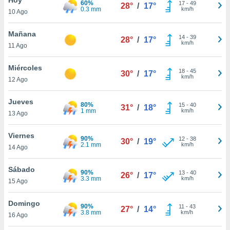
60%
ublicidad y
17
-
49
28°
/
17°
0.3 mm
km/h
10 Ago
do en
 mismo.
Mañana
14
-
39
28°
/
17°
sultar más
km/h
11 Ago
 en nuestra
 Cookies
y
Miércoles
18
-
45
ualquier
30°
/
17°
km/h
12 Ago
ento
 botón
Jueves
80%
15
-
40
31°
/
18°
ación de
1 mm
km/h
13 Ago
kies
 disponible
Viernes
90%
12
-
38
e nuestra
30°
/
19°
2.1 mm
km/h
14 Ago
.
Sábado
IVAMENTE,
90%
13
-
40
26°
/
17°
3.3 mm
km/h
15 Ago
as
Domingo
90%
11
-
43
27°
/
14°
 a cookies
3.8 mm
km/h
16 Ago
 no aceptar