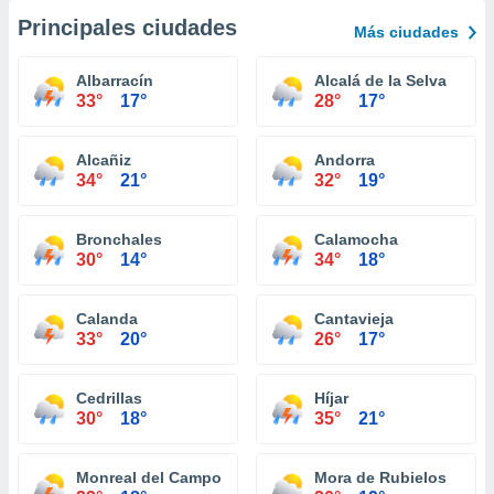
Principales ciudades
Más ciudades
Albarracín
Alcalá de la Selva
33°
17°
28°
17°
Alcañiz
Andorra
34°
21°
32°
19°
Bronchales
Calamocha
30°
14°
34°
18°
Calanda
Cantavieja
33°
20°
26°
17°
Cedrillas
Híjar
30°
18°
35°
21°
Monreal del Campo
Mora de Rubielos