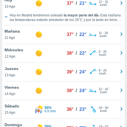
ublicidad y
12
-
31
37°
/
21°
km/h
10 Ago
do en
Tiempo en Madrid hoy
Hoy en Madrid tendremos soleado
la mayor parte del día
. Esta mañana
 mismo.
las temperaturas estarán alrededor de los
26°C
y por la tarde en torno a
sultar más
los
35°C
.
Durante la noche
, las temperaturas estarán cercanas a los
 en nuestra
31°C
.
Vientos del Oeste a lo largo del día, con una velocidad media de
Mañana
11
-
26
12 km/h
.
37°
/
22°
 Cookies
y
km/h
11 Ago
ualquier
Miércoles
ento
6
-
25
38°
/
22°
km/h
 botón
12 Ago
ación de
kies
Jueves
8
-
25
39°
/
24°
 disponible
km/h
13 Ago
e nuestra
.
Viernes
12
-
42
39°
/
24°
km/h
IVAMENTE,
14 Ago
Sábado
50%
18
-
50
36°
/
23°
as
0.6 mm
km/h
15 Ago
 a cookies
 no aceptar
Domingo
50%
19
-
52