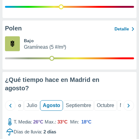
ados con el
 seleccionar
o.
calización
Polen
precisa e
Detalle
ión mediante
Bajo
, publicidad
Gramíneas (5 #/m³)
dos,
 publicidad
,
ón de
¿Qué tiempo hace en Madrid en
 desarrollo
s.
agosto
?
tros 1199
ios
yo
Junio
Julio
Agosto
Septiembre
Octubre
Noviemb
T. Media:
26°C
Max.:
33°C
Min:
18°C
Días de lluvia:
2
días