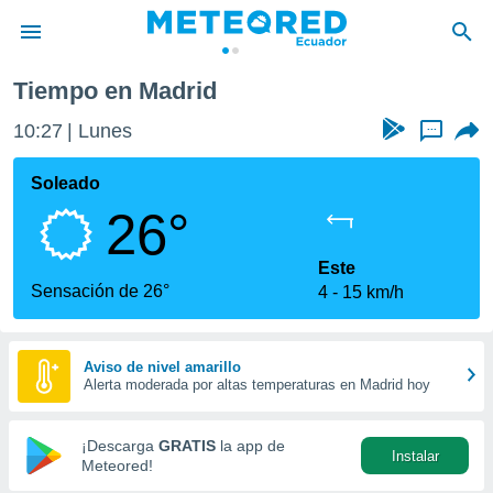
Tiempo en Madrid
privacidad
10:27
Lunes
...
o de
com.ec) ha
Soleado
ado por
26°
es para
ue la
 que se
Este
e calidad.
Sensación de 26°
4
15 km/h
eder a este
ediante las
opciones:
Aviso de nivel amarillo
Alerta moderada por altas temperaturas en Madrid hoy
ookies y
e forma
¡Descarga
GRATIS
la app de
Instalar
d digital
Meteored!
ada, basada