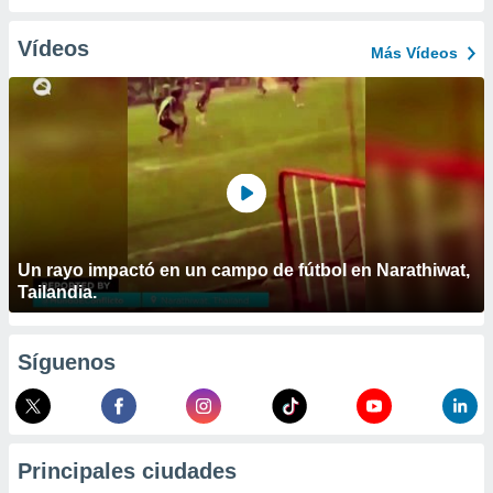
ublicidad y
Vídeos
do en
Más Vídeos
 mismo.
sultar más
 en nuestra
 Cookies
y
ualquier
ento
 botón
ación de
kies
Un rayo impactó en un campo de fútbol en Narathiwat,
 disponible
Tailandia.
e nuestra
.
Síguenos
IVAMENTE,
as
 a cookies
Principales ciudades
 no aceptar