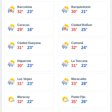
ón de
uedes
Barcelona
Barquisimeto
uestro sitio
32°
23°
30°
21°
ed.com.ec.
o, te
 de que
Caracas
Ciudad Bolívar
29°
18°
35°
25°
talarán
e sean
para
Ciudad Guayana
Cumaná
a
31°
23°
32°
24°
por el sitio
o se
cookies para
Higuerote
La Toscana
30°
23°
31°
23°
nto ni para
licidad o
Las Vegas
Maracaibo
ado, aunque
31°
23°
33°
28°
sualizar
general no
ada. Puedes
Maracay
Punto Fijo
 instalación
32°
22°
35°
26°
y acceder a
io web a