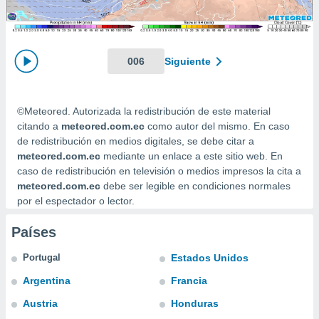
mación
ediante
ecnologías
nos permite
estra
006
Siguiente
ara seguir
e contenido
ACEPTAR
stándares
Y
©Meteored. Autorizada la redistribución de este material
sin coste.
CONTINUAR
citando a
meteored.com.ec
como autor del mismo. En caso
 botón
de redistribución en medios digitales, se debe citar a
continuar",
CONFIGURACIÓN
meteored.com.ec
mediante un enlace a este sitio web. En
der a la
caso de redistribución en televisión o medios impresos la cita a
ndo la
meteored.com.ec
debe ser legible en condiciones normales
 de todas
por el espectador o lector.
, ya sean
de nuestros
 nos
Países
 y análisis
Portugal
Estados Unidos
tamiento en
Argentina
Francia
b, así como
un perfil
Austria
Honduras
para