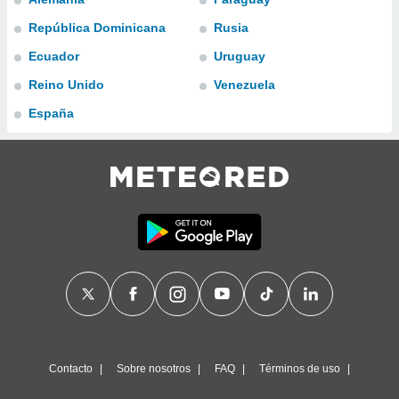
ublicidad y
República Dominicana
Rusia
do en
Ecuador
Uruguay
 mismo.
sultar más
Reino Unido
Venezuela
 en nuestra
 Cookies
y
España
ualquier
ento
 botón
ación de
kies
 disponible
e nuestra
.
IVAMENTE,
as
 a cookies
Contacto
Sobre nosotros
FAQ
Términos de uso
 no aceptar