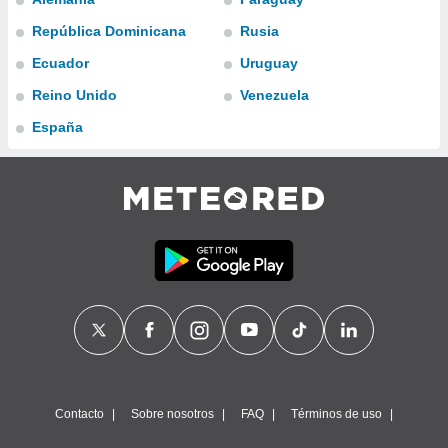
ublicidad y
República Dominicana
Rusia
do en
Ecuador
Uruguay
 mismo.
sultar más
Reino Unido
Venezuela
 en nuestra
 Cookies
y
España
ualquier
ento
 botón
ación de
kies
 disponible
e nuestra
.
IVAMENTE,
as
 a cookies
Contacto
Sobre nosotros
FAQ
Términos de uso
 no aceptar