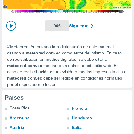
mación
ediante
ecnologías
nos permite
estra
006
Siguiente
ara seguir
e contenido
ACEPTAR
stándares
Y
©Meteored. Autorizada la redistribución de este material
sin coste.
CONTINUAR
citando a
meteored.com.ec
como autor del mismo. En caso
 botón
de redistribución en medios digitales, se debe citar a
continuar",
CONFIGURACIÓN
meteored.com.ec
mediante un enlace a este sitio web. En
der a la
caso de redistribución en televisión o medios impresos la cita a
ndo la
meteored.com.ec
debe ser legible en condiciones normales
 de todas
por el espectador o lector.
, ya sean
de nuestros
 nos
Países
 y análisis
Costa Rica
Francia
tamiento en
Argentina
Honduras
b, así como
un perfil
Austria
Italia
para