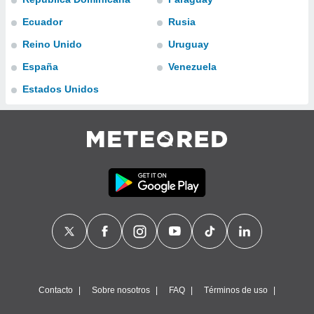
ublicidad y
Ecuador
Rusia
do en
Reino Unido
Uruguay
 mismo.
sultar más
España
Venezuela
 en nuestra
 Cookies
y
Estados Unidos
ualquier
ento
 botón
ación de
kies
 disponible
e nuestra
.
IVAMENTE,
as
 a cookies
Contacto
Sobre nosotros
FAQ
Términos de uso
 no aceptar