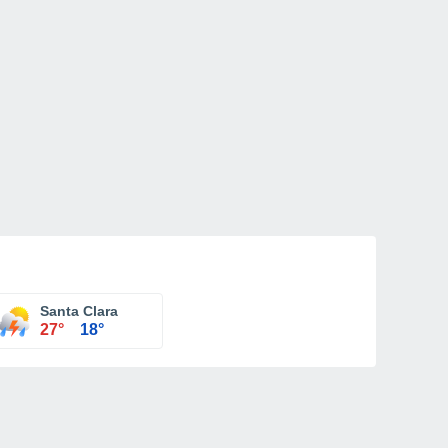
Santa Clara
27°
18°