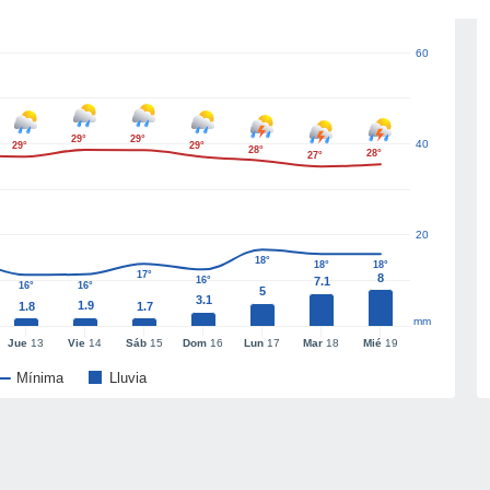
60
29°
29°
40
29°
29°
28°
28°
27°
20
18°
18°
18°
17°
8
16°
7.1
16°
16°
5
3.1
1.9
1.8
1.7
mm
Jue
13
Vie
14
Sáb
15
Dom
16
Lun
17
Mar
18
Mié
19
Mínima
Lluvia