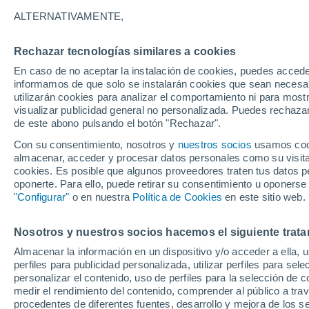
28°
ALTERNATIVAMENTE,
Rechazar tecnologías similares a cookies
Este
En caso de no aceptar la instalación de cookies, puedes accede
Sensación de 28°
6
-
27 km/
informamos de que solo se instalarán cookies que sean necesari
utilizarán cookies para analizar el comportamiento ni para most
visualizar publicidad general no personalizada. Puedes rechazar
de este abono pulsando el botón "Rechazar".
Tiempo 1 - 7 días
Mapa de lluvia
Satélites
Modelo
Con su consentimiento, nosotros y
nuestros socios
usamos cooki
almacenar, acceder y procesar datos personales como su visita e
cookies. Es posible que algunos proveedores traten tus datos pe
oponerte. Para ello, puede retirar su consentimiento u oponerse
Mañana
Domingo
Hoy
"Configurar"
o en nuestra
Política de Cookies
en este sitio web.
8 Ago
9 Ago
7 Ago
Nosotros y nuestros socios hacemos el siguiente trata
Almacenar la información en un dispositivo y/o acceder a ella, 
80%
80%
80%
perfiles para publicidad personalizada, utilizar perfiles para sele
5.5 mm
9 mm
3.4 mm
personalizar el contenido, uso de perfiles para la selección de c
27°
/
18°
26°
/
17°
29°
/
16°
medir el rendimiento del contenido, comprender al público a tra
procedentes de diferentes fuentes, desarrollo y mejora de los se