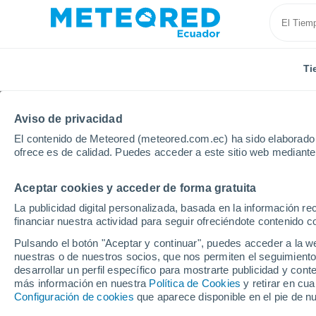
Ti
Aviso de privacidad
El contenido de Meteored (meteored.com.ec) ha sido elaborado p
ofrece es de calidad. Puedes acceder a este sitio web mediante
Aceptar cookies y acceder de forma gratuita
Inicio
Pastaza
Puyo
La publicidad digital personalizada, basada en la información r
financiar nuestra actividad para seguir ofreciéndote contenido c
Tiempo en Puyo
Pulsando el botón "Aceptar y continuar", puedes acceder a la w
nuestras o de nuestros socios, que nos permiten el seguimiento
15:16
Viernes
desarrollar un perfil específico para mostrarte publicidad y co
más información en nuestra
Política de Cookies
y retirar en cu
Configuración de cookies
que aparece disponible en el pie de n
Parcialmente nuboso