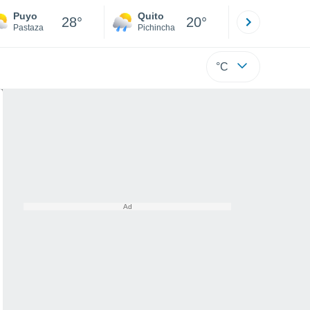
Puyo
Quito
Cuenca
28°
20°
Pastaza
Pichincha
Azuay
°C