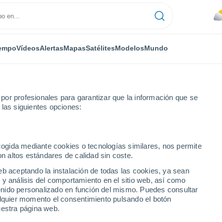
empo
Vídeos
Alertas
Mapas
Satélites
Modelos
Mundo
or profesionales para garantizar que la información que se
 las siguientes opciones:
ecogida mediante cookies o tecnologías similares, nos permite
on altos estándares de calidad sin coste.
eb aceptando la instalación de todas las cookies, ya sean
 y análisis del comportamiento en el sitio web, así como
...
ntenido personalizado en función del mismo. Puedes consultar
alquier momento el consentimiento pulsando el botón
Por horas
uestra página web.
Lluvias débiles en las próximas
horas