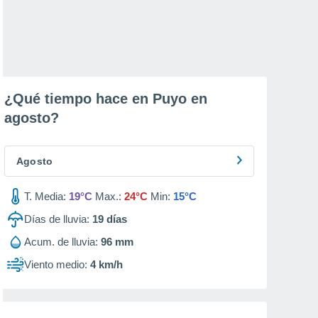
¿Qué tiempo hace en Puyo en
agosto
?
Agosto
T. Media:
19°C
Max.:
24°C
Min:
15°C
Días de lluvia:
19
días
Acum. de lluvia:
96 mm
Viento medio:
4 km/h