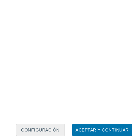
Calendario lunar
Lun
Mar
Mié
Jue
Vie
Sáb
Dom
7
8
9
10
11
12
13
14
15
16
17
18
19
20
CONFIGURACIÓN
ACEPTAR Y CONTINUAR