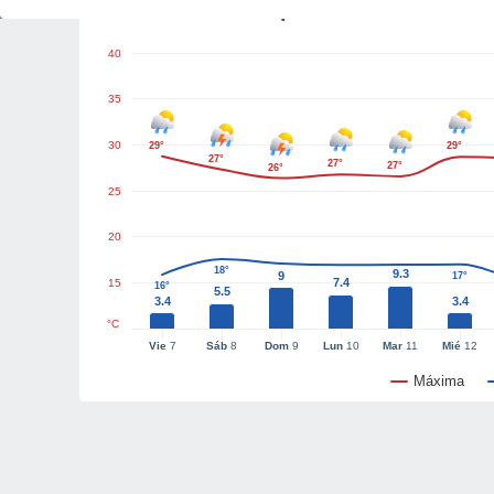
Gráficas del tiempo
40
35
30
29°
29°
27°
27°
27°
26°
25
20
18°
9.3
9
17°
7.4
15
16°
5.5
3.4
3.4
°C
Vie
7
Sáb
8
Dom
9
Lun
10
Mar
11
Mié
12
Máxima