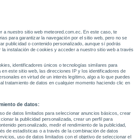
Aviso de nivel amarillo
Alerta moderada por altas
temperaturas en Puyo hoy
r a nuestro sitio web meteored.com.ec. En este caso, te
h
as para garantizar la navegación por el sitio web, pero no se
rar publicidad o contenido personalizado, aunque sí podrás
 la instalación de cookies y acceder a nuestro sitio web a través
s
es, identificadores únicos o tecnologías similares para
n este sitio web, las direcciones IP y los identificadores de
rsonales en virtud de un interés legítimo, algo a lo que puedes
 al tratamiento de datos en cualquier momento haciendo clic en
Lunes
Martes
Miércoles
Jueves
10 Ago
11 Ago
12 Ago
13 Ago
miento de datos:
uso de datos limitados para seleccionar anuncios básicos, crear
90%
90%
90%
80%
ccionar la publicidad personalizada, crear un perfil para
7.4 mm
9.3 mm
3.4 mm
1.8 mm
ontenido personalizado, medir el rendimiento de la publicidad,
27°
/
17°
27°
/
17°
29°
/
17°
29°
/
16°
vés de estadísticas o a través de la combinación de datos
rvicios, uso de datos limitados con el objetivo de seleccionar el