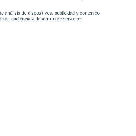
-
30
km/h
8
-
26
km/h
7
-
22
km/h
8
-
26
km/h
e análisis de dispositivos, publicidad y contenido
n de audiencia y desarrollo de servicios.
eraturas alrededor de
23°C
.
Por la tarde
, tendremos lluvia
as en torno a los
26°C
.
Durante la noche
, habrá lluvia débil
canas a los
20°C
.
Vientos del Este a lo largo del día, con una
nuboso
Este
4 Medio
°
6
-
27 km/h
FPS:
6-10
Sureste
2 Bajo
°
2
-
19 km/h
FPS:
no
Sur
1 Bajo
°
2
-
13 km/h
FPS:
no
Noroeste
0 Bajo
°
0
-
11 km/h
FPS:
no