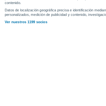
contenido.
8
-
25
km/h
8
-
24
km/h
10
10
-
29
km/h
Datos de localización geográfica precisa e identificación mediant
personalizados, medición de publicidad y contenido, investigació
Tiempo en Puyo hoy
, 7 de agosto
Ver nuestros 1199 socios
Tiempo en Puyo hoy
Hoy en Puyo, nubes y claros
esta mañana
, con temp
débil con cielo parcialmente nuboso y con temperatur
con cielo parcialmente nuboso con temperaturas cer
velocidad media de
10 km/h
.
Parcialmente 
28°
15:00
Sensación T.
28
Nubes y claros
27°
16:00
Sensación T.
28
Lluvia débil
30%
25°
17:00
0.3 mm
Sensación T.
26
Nubes y claros
23°
18:00
Sensación T.
22