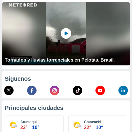
ublicidad y
do en
 mismo.
sultar más
 en nuestra
 Cookies
y
ualquier
ento
 botón
Tornados y lluvias torrenciales en Pelotas, Brasil.
ación de
kies
 disponible
Síguenos
e nuestra
.
IVAMENTE,
Principales ciudades
as
 a cookies
Atuntaqui
Cotacachi
23°
10°
22°
10°
 no aceptar