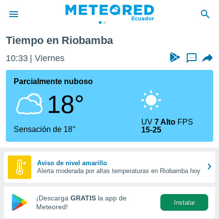
Tiempo en Riobamba
privacidad
10:33
Viernes
...
o de
com.ec) ha
Parcialmente nuboso
ado por
18°
es para
ue la
 que se
UV
7 Alto
FPS
e calidad.
Sensación de 18°
15-25
eder a este
ediante las
opciones:
Aviso de nivel amarillo
Alerta moderada por altas temperaturas en Riobamba hoy
ookies y
e forma
¡Descarga
GRATIS
la app de
Instalar
d digital
Meteored!
ada, basada