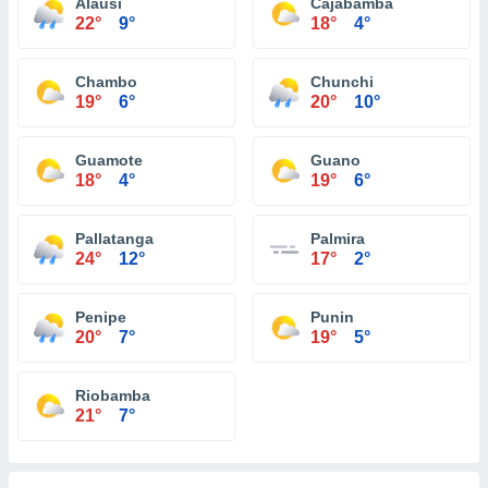
Alausí
Cajabamba
22°
9°
18°
4°
Chambo
Chunchi
19°
6°
20°
10°
Guamote
Guano
18°
4°
19°
6°
Pallatanga
Palmira
24°
12°
17°
2°
Penipe
Punin
20°
7°
19°
5°
Riobamba
21°
7°