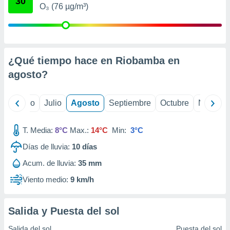
30
ados con el
O₃ (76 µg/m³)
 seleccionar
o.
calización
precisa e
ión mediante
¿Qué tiempo hace en Riobamba en
agosto
?
, publicidad
dos,
yo
Junio
Julio
Agosto
Septiembre
Octubre
Noviemb
 publicidad
,
ón de
T. Media:
8°C
Max.:
14°C
Min:
3°C
 desarrollo
s.
Días de lluvia:
10
días
tros 1199
Acum. de lluvia:
35 mm
ios
Viento medio:
9 km/h
Salida y Puesta del sol
Salida del sol
Puesta del sol