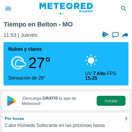
Tiempo en Belton - MO
privacidad
11:53
Jueves
...
o de
com.ec) ha
Nubes y claros
ado por
27°
es para
ue la
 que se
UV
7 Alto
FPS
e calidad.
Sensación de 29°
15-25
eder a este
ediante las
opciones:
¡Descarga
GRATIS
la app de
Instalar
ookies y
Meteored!
e forma
Por horas
d digital
Calor Húmedo Sofocante en las próximas horas
ada, basada