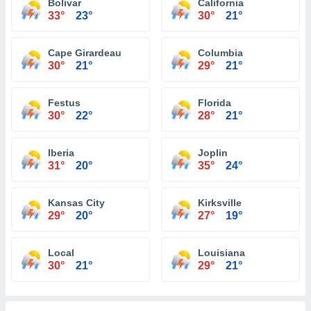
Bolivar
California
33°
23°
30°
21°
Cape Girardeau
Columbia
30°
21°
29°
21°
Festus
Florida
30°
22°
28°
21°
Iberia
Joplin
31°
20°
35°
24°
Kansas City
Kirksville
29°
20°
27°
19°
Local
Louisiana
30°
21°
29°
21°