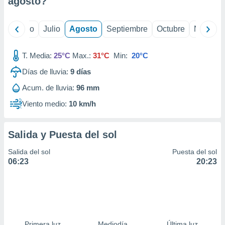
agosto
?
ados con el
 seleccionar
o.
yo
Junio
Julio
Agosto
Septiembre
Octubre
Noviemb
calización
precisa e
ión mediante
T. Media:
25°C
Max.:
31°C
Min:
20°C
Días de lluvia:
9
días
, publicidad
Acum. de lluvia:
96 mm
dos,
 publicidad
Viento medio:
10 km/h
,
ón de
 desarrollo
Salida y Puesta del sol
s.
Salida del sol
Puesta del sol
tros 1199
06:23
20:23
ios
Primera luz
Mediodía
Última luz