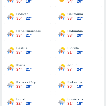
30°
18°
34°
20°
Bolivar
California
35°
22°
33°
21°
Cape Girardeau
Columbia
33°
21°
33°
20°
Festus
Florida
33°
20°
31°
20°
Iberia
Joplin
34°
21°
37°
24°
Kansas City
Kirksville
33°
20°
30°
19°
Local
Louisiana
32°
20°
31°
19°