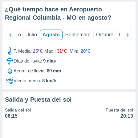
ados con el
 seleccionar
¿Qué tiempo hace en Aeropuerto
o.
Regional Columbia - MO en
agosto
?
calización
precisa e
ión mediante
yo
Junio
Julio
Agosto
Septiembre
Octubre
Noviemb
, publicidad
T. Media:
25°C
Max.:
31°C
Min:
20°C
dos,
Días de lluvia:
9
días
 publicidad
,
Acum. de lluvia:
80 mm
ón de
 desarrollo
Viento medio:
8 km/h
s.
tros 1199
Salida y Puesta del sol
ios
Salida del sol
Puesta del sol
06:15
20:13