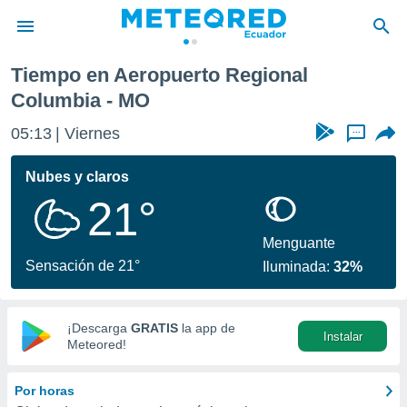
bia
Tiempo en Aeropuerto Regional
privacidad
Columbia - MO
o de
05:13
Viernes
...
com.ec) ha
ado por
Nubes y claros
es para
ue la
21°
 que se
e calidad.
Menguante
eder a este
Sensación de 21°
ediante las
Iluminada:
32%
opciones:
ookies y
¡Descarga
GRATIS
la app de
e forma
Instalar
Meteored!
d digital
Por horas
ada, basada