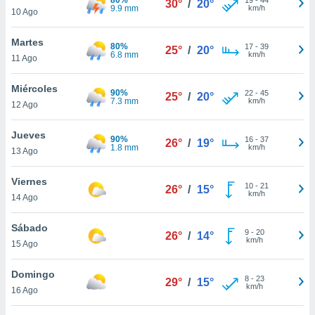
30°
/
20°
ublicidad y
9.9 mm
km/h
10 Ago
do en
Martes
 mismo.
80%
17
-
39
25°
/
20°
6.8 mm
km/h
sultar más
11 Ago
 en nuestra
 Cookies
y
Miércoles
90%
22
-
45
25°
/
20°
ualquier
7.3 mm
km/h
12 Ago
ento
Jueves
 botón
90%
16
-
37
26°
/
19°
1.8 mm
km/h
13 Ago
ación de
kies
 disponible
Viernes
10
-
21
26°
/
15°
e nuestra
km/h
14 Ago
.
Sábado
IVAMENTE,
9
-
20
26°
/
14°
km/h
15 Ago
as
Domingo
8
-
23
29°
/
15°
 a cookies
km/h
16 Ago
 no aceptar