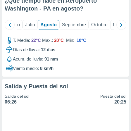
¿Qué tiempo hace en Aeropuerto
ados con el
 seleccionar
Washington - PA en
agosto
?
o.
calización
yo
Junio
Julio
Agosto
Septiembre
Octubre
Noviemb
precisa e
ión mediante
T. Media:
22°C
Max.:
28°C
Min:
18°C
, publicidad
Días de lluvia:
12
días
dos,
Acum. de lluvia:
91 mm
 publicidad
,
Viento medio:
8 km/h
ón de
 desarrollo
s.
Salida y Puesta del sol
tros 1199
Salida del sol
Puesta del sol
ios
06:26
20:25