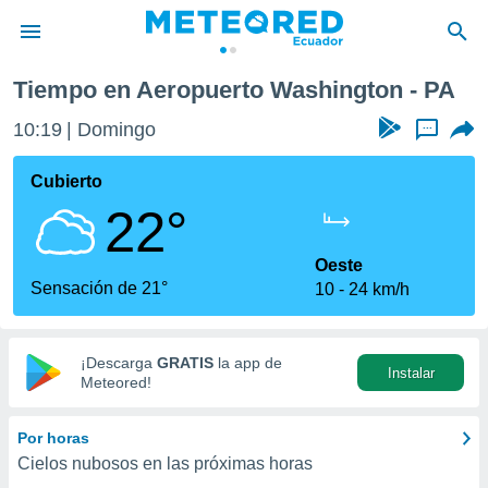
 Washington
Tiempo en Aeropuerto Washington - PA
privacidad
10:19
Domingo
...
o de
com.ec) ha
Cubierto
ado por
22°
es para
ue la
 que se
Oeste
e calidad.
Sensación de 21°
10
24 km/h
eder a este
ediante las
opciones:
¡Descarga
GRATIS
la app de
Instalar
ookies y
Meteored!
e forma
Por horas
d digital
Cielos nubosos en las próximas horas
ada, basada