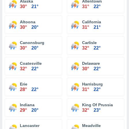
Alaska
Allentown
30°
21°
31°
22°
Altoona
California
30°
20°
31°
21°
Canonsburg
Carlisle
30°
20°
32°
22°
Coatesville
Delaware
32°
22°
30°
22°
Erie
Harrisburg
28°
22°
31°
22°
Indiana
King Of Prussia
29°
20°
32°
23°
Lancaster
Meadville