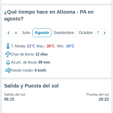
ados con el
 seleccionar
o.
¿Qué tiempo hace en Altoona - PA en
calización
agosto
?
precisa e
ión mediante
yo
Junio
Julio
Agosto
Septiembre
Octubre
Noviemb
, publicidad
T. Media:
21°C
Max.:
26°C
Min:
16°C
dos,
 publicidad
Días de lluvia:
12
días
,
ón de
Acum. de lluvia:
89 mm
 desarrollo
Viento medio:
8 km/h
s.
tros 1199
ios
Salida y Puesta del sol
Salida del sol
Puesta del sol
06:15
20:22