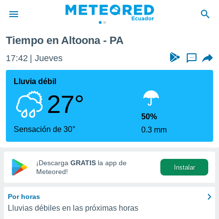
Tiempo en Altoona - PA
privacidad
17:42
Jueves
...
o de
com.ec) ha
Lluvia débil
ado por
27°
es para
ue la
 que se
50%
e calidad.
Sensación de 30°
0.3 mm
eder a este
ediante las
opciones:
¡Descarga
GRATIS
la app de
Instalar
ookies y
Meteored!
e forma
Por horas
d digital
Lluvias débiles en las próximas horas
ada, basada