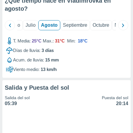
¿Qué tiempo hace en Vladimrovka en
ados con el
 seleccionar
agosto
?
o.
calización
yo
Junio
Julio
Agosto
Septiembre
Octubre
Noviemb
precisa e
ión mediante
T. Media:
25°C
Max.:
31°C
Min:
18°C
, publicidad
Días de lluvia:
3
días
dos,
Acum. de lluvia:
15 mm
 publicidad
,
Viento medio:
13 km/h
ón de
 desarrollo
s.
Salida y Puesta del sol
tros 1199
Salida del sol
Puesta del sol
ios
05:39
20:14