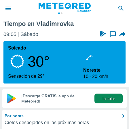
Tiempo en Vladimrovka
privacidad
09:05
Sábado
...
o de
com.ec) ha
Soleado
ado por
30°
es para
ue la
 que se
Noreste
e calidad.
Sensación de 29°
10
20 km/h
eder a este
ediante las
opciones:
¡Descarga
GRATIS
la app de
Instalar
ookies y
Meteored!
e forma
Por horas
d digital
Cielos despejados en las próximas horas
ada, basada