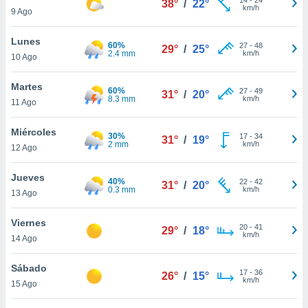
38°
/
22°
ublicidad y
km/h
9 Ago
do en
Lunes
 mismo.
60%
27
-
48
29°
/
25°
2.4 mm
km/h
sultar más
10 Ago
 en nuestra
 Cookies
y
Martes
60%
27
-
49
31°
/
20°
ualquier
8.3 mm
km/h
11 Ago
ento
Miércoles
 botón
30%
17
-
34
31°
/
19°
2 mm
km/h
12 Ago
ación de
kies
 disponible
Jueves
40%
22
-
42
31°
/
20°
e nuestra
0.3 mm
km/h
13 Ago
.
Viernes
IVAMENTE,
20
-
41
29°
/
18°
km/h
14 Ago
as
Sábado
17
-
36
26°
/
15°
 a cookies
km/h
15 Ago
 no aceptar