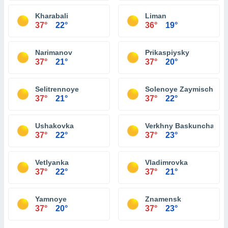
Kharabali
Liman
37°
22°
36°
19°
Narimanov
Prikaspiysky
37°
21°
37°
20°
Selitrennoye
Solenoye Zaymische
37°
21°
37°
22°
Ushakovka
Verkhny Baskunchak
37°
22°
37°
23°
Vetlyanka
Vladimrovka
37°
22°
37°
21°
Yamnoye
Znamensk
37°
20°
37°
23°