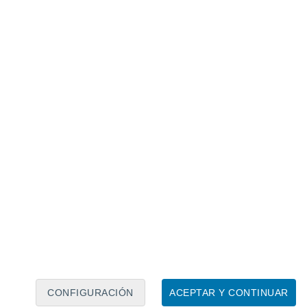
Calendario lunar
Lun
Mar
Mié
Jue
Vie
Sáb
Dom
7
8
9
10
11
12
13
14
15
16
17
18
19
20
CONFIGURACIÓN
ACEPTAR Y CONTINUAR