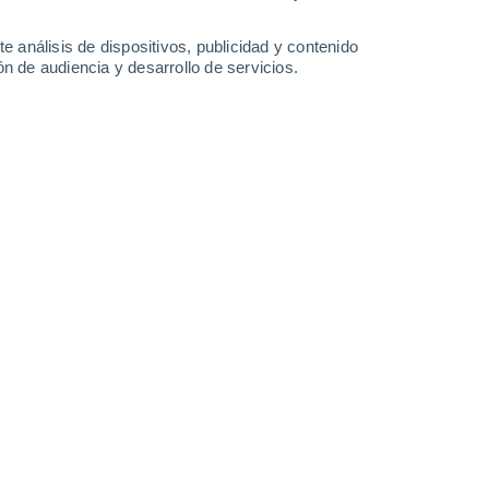
-
51
km/h
25
-
48
km/h
20
-
38
km/h
24
-
47
km/h
e análisis de dispositivos, publicidad y contenido
n de audiencia y desarrollo de servicios.
o
Sureste
1 Bajo
5
-
13 km/h
FPS:
no
Sureste
2 Bajo
7
-
17 km/h
FPS:
no
Sureste
4 Medio
6
-
18 km/h
FPS:
6-10
Este
5 Medio
5
-
19 km/h
FPS:
6-10
Este
7 Alto
7
-
21 km/h
FPS:
15-25