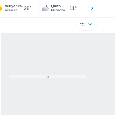
Vetlyanka
Quito
Cuenca
28°
11°
Astracán
Pichincha
Azuay
°C