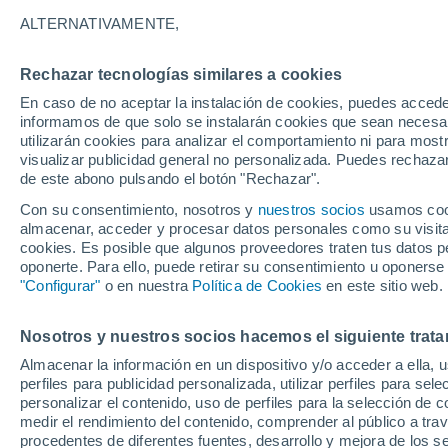
28°
ALTERNATIVAMENTE,
Rechazar tecnologías similares a cookies
Sureste
En caso de no aceptar la instalación de cookies, puedes accede
Sensación de 27°
5
-
13 km/
informamos de que solo se instalarán cookies que sean necesari
utilizarán cookies para analizar el comportamiento ni para most
visualizar publicidad general no personalizada. Puedes rechazar
de este abono pulsando el botón "Rechazar".
Tiempo 1 - 7 días
Mapa de temperatura
Satélites
Con su consentimiento, nosotros y
nuestros socios
usamos cooki
almacenar, acceder y procesar datos personales como su visita e
cookies. Es posible que algunos proveedores traten tus datos pe
oponerte. Para ello, puede retirar su consentimiento u oponerse
Mañana
Domingo
Hoy
"Configurar"
o en nuestra
Política de Cookies
en este sitio web.
8 Ago
9 Ago
7 Ago
Nosotros y nuestros socios hacemos el siguiente trata
Almacenar la información en un dispositivo y/o acceder a ella, 
perfiles para publicidad personalizada, utilizar perfiles para sele
personalizar el contenido, uso de perfiles para la selección de c
37°
/
23°
39°
/
24°
36°
/
23°
medir el rendimiento del contenido, comprender al público a tra
procedentes de diferentes fuentes, desarrollo y mejora de los se