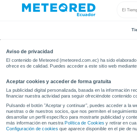
Ti
Aviso de privacidad
El contenido de Meteored (meteored.com.ec) ha sido elaborado p
ofrece es de calidad. Puedes acceder a este sitio web mediante
Aceptar cookies y acceder de forma gratuita
Inicio
Rusia
Óblast de Astracán
Vetlyanka
La publicidad digital personalizada, basada en la información r
financiar nuestra actividad para seguir ofreciéndote contenido c
Tiempo en Vetlyanka
Pulsando el botón "Aceptar y continuar", puedes acceder a la w
nuestras o de nuestros socios, que nos permiten el seguimiento
07:42
Viernes
desarrollar un perfil específico para mostrarte publicidad y co
más información en nuestra
Política de Cookies
y retirar en cu
Configuración de cookies
que aparece disponible en el pie de n
Soleado