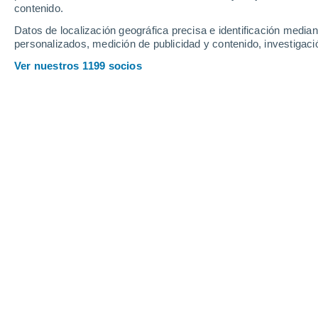
contenido.
13
-
30
km/h
24
-
41
km/h
28
14
-
30
km/h
Datos de localización geográfica precisa e identificación mediant
personalizados, medición de publicidad y contenido, investigació
Tiempo en Vetlyanka hoy
, 7 de agost
Ver nuestros 1199 socios
Soleado
28°
08:00
Sensación T.
27°
Soleado
30°
09:00
Sensación T.
29°
Soleado
32°
10:00
Sensación T.
30°
Soleado
33°
11:00
Sensación T.
31°
Soleado
34°
12:00
Sensación T.
32°