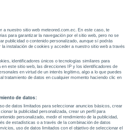
r a nuestro sitio web meteored.com.ec. En este caso, te
h
as para garantizar la navegación por el sitio web, pero no se
rar publicidad o contenido personalizado, aunque sí podrás
 la instalación de cookies y acceder a nuestro sitio web a través
Modelos
es, identificadores únicos o tecnologías similares para
n este sitio web, las direcciones IP y los identificadores de
rsonales en virtud de un interés legítimo, algo a lo que puedes
 al tratamiento de datos en cualquier momento haciendo clic en
Lunes
Martes
Miércoles
Jueves
10 Ago
11 Ago
12 Ago
13 Ago
miento de datos:
uso de datos limitados para seleccionar anuncios básicos, crear
80%
60%
ccionar la publicidad personalizada, crear un perfil para
6.4 mm
7.4 mm
ontenido personalizado, medir el rendimiento de la publicidad,
31°
/
22°
29°
/
20°
30°
/
19°
30°
/
20°
vés de estadísticas o a través de la combinación de datos
rvicios, uso de datos limitados con el objetivo de seleccionar el