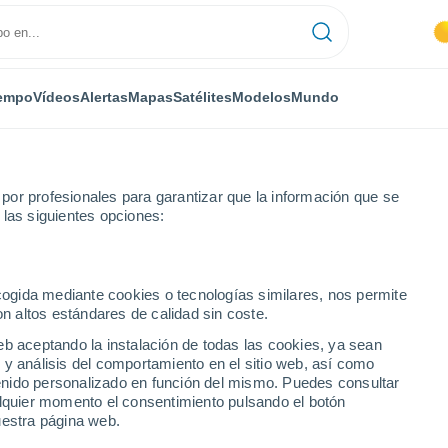
empo
Vídeos
Alertas
Mapas
Satélites
Modelos
Mundo
or profesionales para garantizar que la información que se
 las siguientes opciones:
ecogida mediante cookies o tecnologías similares, nos permite
on altos estándares de calidad sin coste.
eb aceptando la instalación de todas las cookies, ya sean
 y análisis del comportamiento en el sitio web, así como
...
ntenido personalizado en función del mismo. Puedes consultar
alquier momento el consentimiento pulsando el botón
Por horas
uestra página web.
Cielos despejados en las
próximas horas