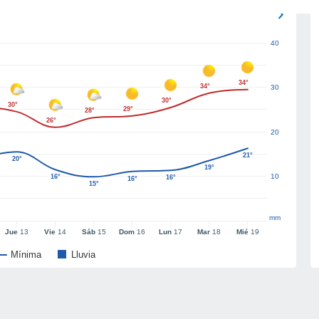
40
34°
34°
30
30°
30°
29°
28°
26°
20
21°
20°
19°
10
16°
16°
16°
15°
mm
Jue
13
Vie
14
Sáb
15
Dom
16
Lun
17
Mar
18
Mié
19
Mínima
Lluvia