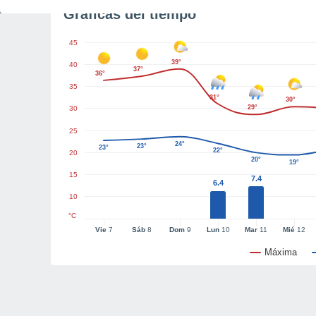
Gráficas del tiempo
45
39°
40
37°
36°
35
31°
30°
29°
30
25
24°
23°
23°
22°
20
20°
19°
15
7.4
6.4
10
°C
Vie
7
Sáb
8
Dom
9
Lun
10
Mar
11
Mié
12
Máxima