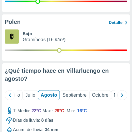
ados con el
 seleccionar
o.
calización
Polen
Detalle
precisa e
ión mediante
Bajo
Gramíneas (16 #/m³)
, publicidad
dos,
 publicidad
,
¿Qué tiempo hace en Villarluengo en
ón de
 desarrollo
agosto
?
s.
tros 1199
yo
Junio
Julio
Agosto
Septiembre
Octubre
Noviemb
ios
T. Media:
22°C
Max.:
29°C
Min:
16°C
Días de lluvia:
8
días
Acum. de lluvia:
34 mm