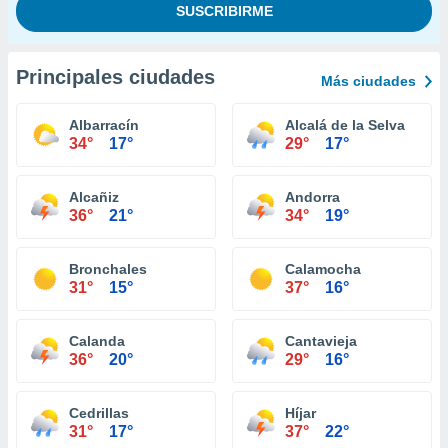
Principales ciudades
Más ciudades
Albarracín
Alcalá de la Selva
34°
17°
29°
17°
Alcañiz
Andorra
36°
21°
34°
19°
Bronchales
Calamocha
31°
15°
37°
16°
Calanda
Cantavieja
36°
20°
29°
16°
Cedrillas
Híjar
31°
17°
37°
22°