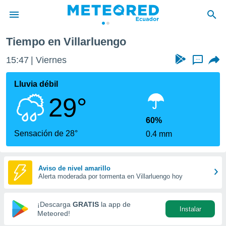
Tiempo en Villarluengo
privacidad
15:47
Viernes
...
o de
com.ec) ha
Lluvia débil
ado por
29°
es para
ue la
 que se
60%
e calidad.
Sensación de 28°
0.4 mm
eder a este
ediante las
opciones:
Aviso de nivel amarillo
Alerta moderada por tormenta en Villarluengo hoy
ookies y
e forma
¡Descarga
GRATIS
la app de
Instalar
d digital
Meteored!
ada, basada