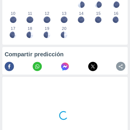
10
11
12
13
14
15
16
17
18
19
20
Compartir predicción