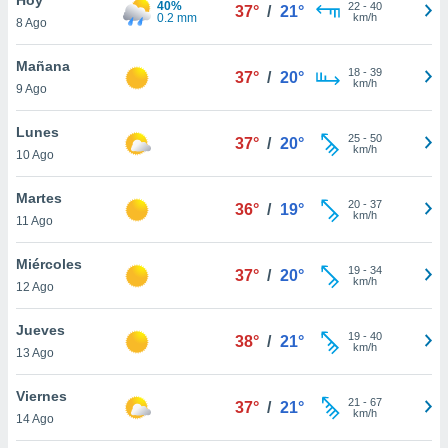
40%
ublicidad y
22
-
40
37°
/
21°
0.2 mm
km/h
8 Ago
do en
 mismo.
Mañana
18
-
39
37°
/
20°
sultar más
km/h
9 Ago
 en nuestra
 Cookies
y
Lunes
25
-
50
ualquier
37°
/
20°
km/h
10 Ago
ento
 botón
Martes
20
-
37
36°
/
19°
ación de
km/h
11 Ago
kies
 disponible
Miércoles
19
-
34
e nuestra
37°
/
20°
km/h
12 Ago
.
Jueves
IVAMENTE,
19
-
40
38°
/
21°
km/h
13 Ago
as
Viernes
21
-
67
37°
/
21°
 a cookies
km/h
14 Ago
 no aceptar