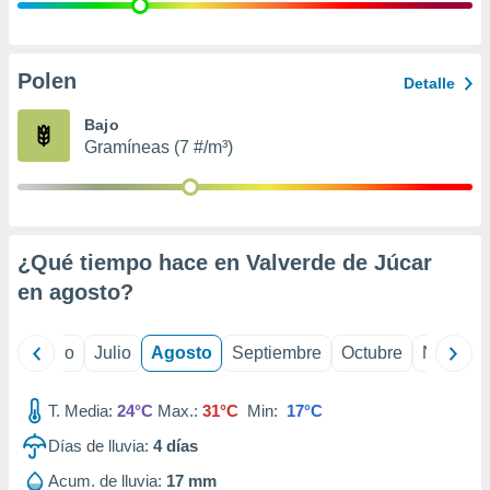
ados con el
 seleccionar
o.
calización
Polen
Detalle
precisa e
ión mediante
Bajo
Gramíneas (7 #/m³)
, publicidad
dos,
 publicidad
,
¿Qué tiempo hace en Valverde de Júcar
ón de
 desarrollo
en
agosto
?
s.
tros 1199
yo
Junio
Julio
Agosto
Septiembre
Octubre
Noviemb
ios
T. Media:
24°C
Max.:
31°C
Min:
17°C
Días de lluvia:
4
días
Acum. de lluvia:
17 mm