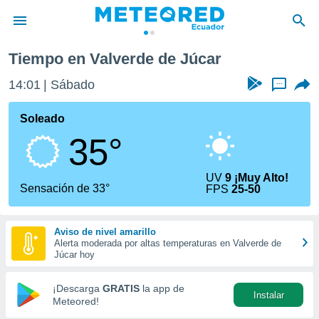
Valverde de Júcar
Tiempo en Valverde de Júcar
privacidad
14:01
Sábado
...
o de
com.ec) ha
Soleado
ado por
35°
es para
ue la
 que se
UV
9 ¡Muy Alto!
e calidad.
Sensación de 33°
FPS
25-50
eder a este
ediante las
opciones:
Aviso de nivel amarillo
Alerta moderada por altas temperaturas en Valverde de
ookies y
Júcar hoy
e forma
¡Descarga
GRATIS
la app de
Instalar
d digital
Meteored!
ada, basada