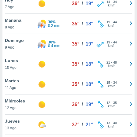
ublicidad y
14
-
34
36°
/
19°
km/h
7 Ago
do en
 mismo.
Mañana
30%
19
-
44
35°
/
18°
sultar más
0.2 mm
km/h
8 Ago
 en nuestra
 Cookies
y
Domingo
30%
19
-
44
ualquier
35°
/
19°
0.4 mm
km/h
9 Ago
ento
 botón
Lunes
21
-
48
35°
/
18°
ación de
km/h
10 Ago
kies
 disponible
Martes
15
-
34
e nuestra
35°
/
18°
km/h
11 Ago
.
Miércoles
IVAMENTE,
12
-
35
36°
/
19°
km/h
12 Ago
as
Jueves
13
-
40
37°
/
21°
 a cookies
km/h
13 Ago
 no aceptar