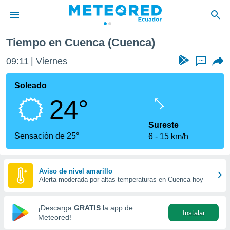
Cuenca
Tiempo en Cuenca (Cuenca)
privacidad
09:11
Viernes
...
o de
com.ec) ha
Soleado
ado por
24°
es para
ue la
 que se
Sureste
e calidad.
Sensación de 25°
6
15 km/h
eder a este
ediante las
opciones:
Aviso de nivel amarillo
Alerta moderada por altas temperaturas en Cuenca hoy
ookies y
e forma
¡Descarga
GRATIS
la app de
Instalar
d digital
Meteored!
ada, basada