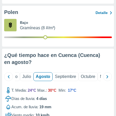
ados con el
 seleccionar
o.
Polen
Detalle
calización
Bajo
precisa e
Gramíneas (8 #/m³)
ión mediante
, publicidad
dos,
 publicidad
¿Qué tiempo hace en Cuenca (Cuenca)
,
en
agosto
?
ón de
 desarrollo
s.
yo
Junio
Julio
Agosto
Septiembre
Octubre
Noviemb
tros 1199
ios
T. Media:
24°C
Max.:
30°C
Min:
17°C
Días de lluvia:
4
días
Acum. de lluvia:
19 mm
Viento medio:
10 km/h