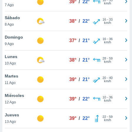
39°
/
22°
ublicidad y
km/h
7 Ago
do en
Sábado
 mismo.
16
-
33
38°
/
22°
km/h
sultar más
8 Ago
 en nuestra
 Cookies
y
Domingo
16
-
36
37°
/
21°
ualquier
km/h
9 Ago
ento
Lunes
 botón
28
-
59
38°
/
21°
km/h
10 Ago
ación de
kies
 disponible
Martes
20
-
40
39°
/
21°
e nuestra
km/h
11 Ago
.
Miércoles
IVAMENTE,
10
-
36
39°
/
22°
km/h
12 Ago
as
Jueves
22
-
59
39°
/
22°
 a cookies
km/h
13 Ago
 no aceptar