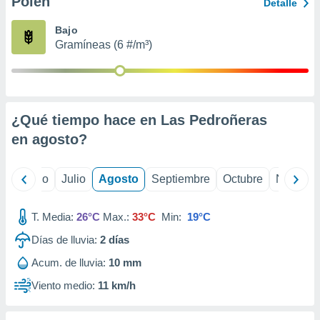
Polen
ados con el
Detalle
 seleccionar
o.
Bajo
Gramíneas (6 #/m³)
calización
precisa e
ión mediante
, publicidad
¿Qué tiempo hace en Las Pedroñeras
dos,
en
agosto
?
 publicidad
,
ón de
yo
Junio
Julio
Agosto
Septiembre
Octubre
Noviemb
 desarrollo
s.
T. Media:
26°C
Max.:
33°C
Min:
19°C
tros 1199
ios
Días de lluvia:
2
días
Acum. de lluvia:
10 mm
Viento medio:
11 km/h