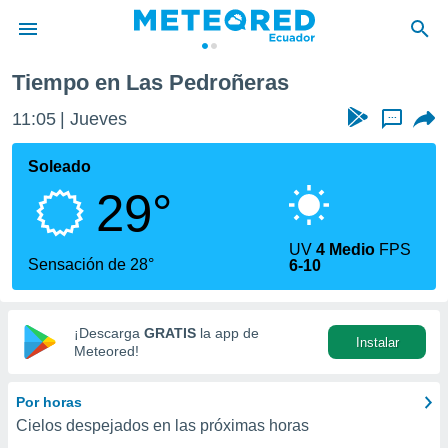
Las Pedroñeras
Tiempo en Las Pedroñeras
privacidad
11:05
Jueves
...
o de
com.ec) ha
Soleado
ado por
29°
es para
ue la
 que se
UV
4 Medio
FPS
e calidad.
Sensación de 28°
6-10
eder a este
ediante las
opciones:
¡Descarga
GRATIS
la app de
Instalar
ookies y
Meteored!
e forma
Por horas
d digital
Cielos despejados en las próximas horas
ada, basada