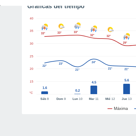
Gráficas del tiempo
40
35
33°
33°
33°
32°
32°
29°
30
25
24°
23°
22°
20
21°
21°
21°
5.6
15
4.5
1.6
0.2
°C
Sáb
8
Dom
9
Lun
10
Mar
11
Mié
12
Jue
13
Máxima