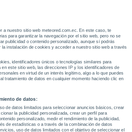
Aviso de nivel amarillo
Alerta moderada por altas
temperaturas en Union City hoy
r a nuestro sitio web meteored.com.ec. En este caso, te
/h
as para garantizar la navegación por el sitio web, pero no se
rar publicidad o contenido personalizado, aunque sí podrás
 la instalación de cookies y acceder a nuestro sitio web a través
odelos
es, identificadores únicos o tecnologías similares para
n este sitio web, las direcciones IP y los identificadores de
rsonales en virtud de un interés legítimo, algo a lo que puedes
 al tratamiento de datos en cualquier momento haciendo clic en
Martes
Miércoles
Jueves
Viernes
11 Ago
12 Ago
13 Ago
14 Ago
miento de datos:
uso de datos limitados para seleccionar anuncios básicos, crear
80%
70%
ccionar la publicidad personalizada, crear un perfil para
4.5 mm
5.6 mm
ontenido personalizado, medir el rendimiento de la publicidad,
32°
/
24°
32°
/
21°
29°
/
21°
29°
/
20°
vés de estadísticas o a través de la combinación de datos
rvicios, uso de datos limitados con el objetivo de seleccionar el