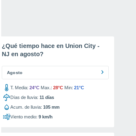
¿Qué tiempo hace en Union City -
NJ en
agosto
?
Agosto
T. Media:
24°C
Max.:
28°C
Min:
21°C
Días de lluvia:
11
días
Acum. de lluvia:
105 mm
Viento medio:
9 km/h