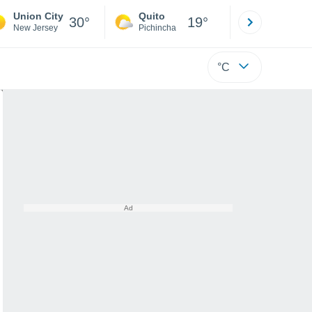
Union City
Quito
Cuenca
30°
19°
New Jersey
Pichincha
Azuay
°C