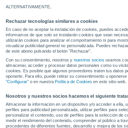
30°
ALTERNATIVAMENTE,
Rechazar tecnologías similares a cookies
Suroeste
En caso de no aceptar la instalación de cookies, puedes accede
Sensación de 33°
11
-
34 km
informamos de que solo se instalarán cookies que sean necesari
utilizarán cookies para analizar el comportamiento ni para most
visualizar publicidad general no personalizada. Puedes rechazar
de este abono pulsando el botón "Rechazar".
Tiempo 1 - 7 días
Mapa de nubosidad
Satélites
M
Con su consentimiento, nosotros y
nuestros socios
usamos cooki
almacenar, acceder y procesar datos personales como su visita e
cookies. Es posible que algunos proveedores traten tus datos pe
oponerte. Para ello, puede retirar su consentimiento u oponerse
Mañana
Lunes
Hoy
"Configurar"
o en nuestra
Política de Cookies
en este sitio web.
9 Ago
10 Ago
8 Ago
Nosotros y nuestros socios hacemos el siguiente trata
Almacenar la información en un dispositivo y/o acceder a ella, 
60%
60%
perfiles para publicidad personalizada, utilizar perfiles para sele
0.2 mm
1.6 mm
personalizar el contenido, uso de perfiles para la selección de c
33°
/
23°
33°
/
21°
33°
/
22°
medir el rendimiento del contenido, comprender al público a tra
procedentes de diferentes fuentes, desarrollo y mejora de los se