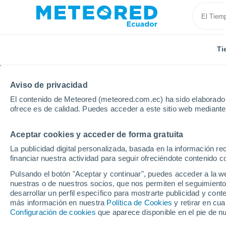
Ti
Aviso de privacidad
El contenido de Meteored (meteored.com.ec) ha sido elaborado p
ofrece es de calidad. Puedes acceder a este sitio web mediante
Aceptar cookies y acceder de forma gratuita
Inicio
Estados Unidos
Nueva Jersey
Union City
La publicidad digital personalizada, basada en la información r
financiar nuestra actividad para seguir ofreciéndote contenido c
Tiempo en Union City -
Pulsando el botón "Aceptar y continuar", puedes acceder a la w
nuestras o de nuestros socios, que nos permiten el seguimiento
12:29
Sábado
desarrollar un perfil específico para mostrarte publicidad y co
más información en nuestra
Política de Cookies
y retirar en cu
Configuración de cookies
que aparece disponible en el pie de n
Soleado