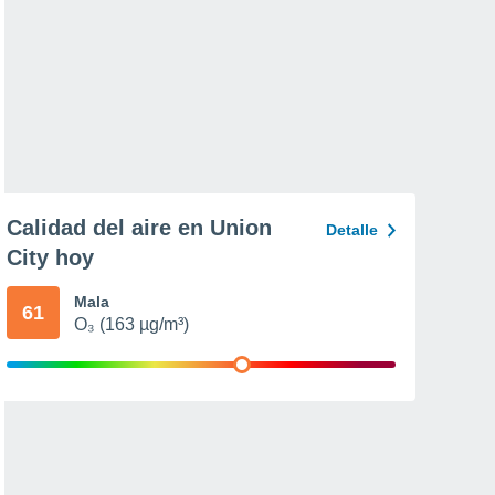
Calidad del aire en Union
Detalle
City hoy
Mala
61
O₃ (163 µg/m³)