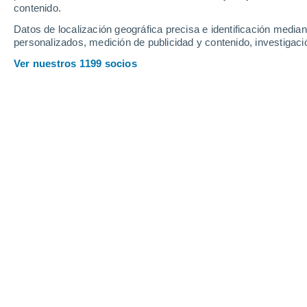
contenido.
13
-
33
km/h
15
-
38
km/h
10
17
-
45
km/h
Datos de localización geográfica precisa e identificación mediant
personalizados, medición de publicidad y contenido, investigació
Tiempo en Union City - NJ hoy
, 8 de 
Ver nuestros 1199 socios
Soleado
30°
12:00
Sensación T.
33°
Soleado
31°
13:00
Sensación T.
34°
Nubes y claros
32°
14:00
Sensación T.
35°
Nubes y claros
32°
15:00
Sensación T.
35°
Nubes y claros
32°
16:00
Sensación T.
35°