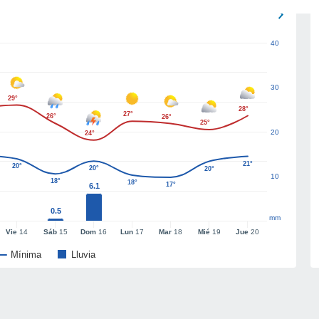
40
30
29°
28°
27°
26°
26°
25°
20
24°
21°
20°
20°
20°
10
18°
18°
17°
6.1
0.5
mm
Vie
14
Sáb
15
Dom
16
Lun
17
Mar
18
Mié
19
Jue
20
Mínima
Lluvia