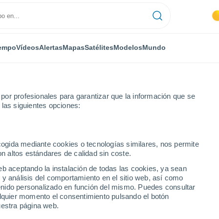
empo
Vídeos
Alertas
Mapas
Satélites
Modelos
Mundo
or profesionales para garantizar que la información que se
 las siguientes opciones:
ecogida mediante cookies o tecnologías similares, nos permite
on altos estándares de calidad sin coste.
 NJ
eb aceptando la instalación de todas las cookies, ya sean
 y análisis del comportamiento en el sitio web, así como
...
ntenido personalizado en función del mismo. Puedes consultar
alquier momento el consentimiento pulsando el botón
Por horas
uestra página web.
Calor Húmedo Sofocante en las
próximas horas