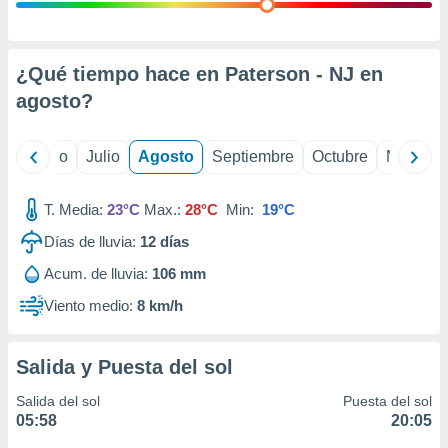
ados con el
 seleccionar
o.
calización
¿Qué tiempo hace en Paterson - NJ en
precisa e
agosto
?
ión mediante
, publicidad
yo
Junio
Julio
Agosto
Septiembre
Octubre
Noviemb
dos,
 publicidad
T. Media:
23°C
Max.:
28°C
Min:
19°C
,
Días de lluvia:
12
días
ón de
 desarrollo
Acum. de lluvia:
106 mm
s.
Viento medio:
8 km/h
tros 1199
ios
Salida y Puesta del sol
Salida del sol
Puesta del sol
05:58
20:05