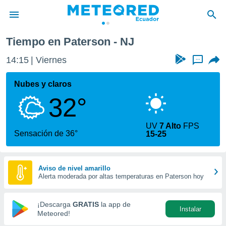
Tiempo en Paterson - NJ
privacidad
14:15
Viernes
...
o de
com.ec) ha
Nubes y claros
ado por
32°
es para
ue la
 que se
UV
7 Alto
FPS
e calidad.
Sensación de 36°
15-25
eder a este
ediante las
opciones:
Aviso de nivel amarillo
Alerta moderada por altas temperaturas en Paterson hoy
ookies y
e forma
¡Descarga
GRATIS
la app de
Instalar
d digital
Meteored!
ada, basada