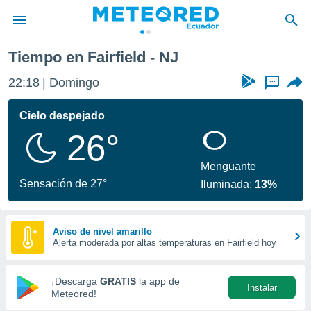
Tiempo en Fairfield - NJ
privacidad
22:18
Domingo
...
o de
com.ec) ha
Cielo despejado
ado por
26°
es para
ue la
 que se
Menguante
e calidad.
Sensación de 27°
Iluminada:
13%
eder a este
ediante las
opciones:
Aviso de nivel amarillo
Alerta moderada por altas temperaturas en Fairfield hoy
ookies y
e forma
¡Descarga
GRATIS
la app de
Instalar
d digital
Meteored!
ada, basada