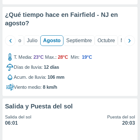
ados con el
 seleccionar
o.
¿Qué tiempo hace en Fairfield - NJ en
calización
agosto
?
precisa e
ión mediante
yo
Junio
Julio
Agosto
Septiembre
Octubre
Noviemb
, publicidad
T. Media:
23°C
Max.:
28°C
Min:
19°C
dos,
 publicidad
Días de lluvia:
12
días
,
ón de
Acum. de lluvia:
106 mm
 desarrollo
Viento medio:
8 km/h
s.
tros 1199
ios
Salida y Puesta del sol
Salida del sol
Puesta del sol
06:01
20:03