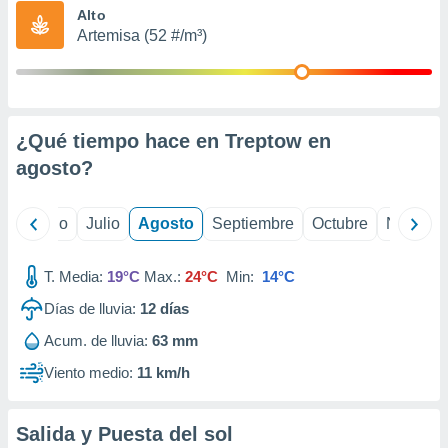
ados con el
Alto
 seleccionar
Artemisa (52 #/m³)
o.
calización
precisa e
ión mediante
¿Qué tiempo hace en Treptow en
, publicidad
agosto
?
dos,
 publicidad
,
yo
Junio
Julio
Agosto
Septiembre
Octubre
Noviemb
ón de
 desarrollo
T. Media:
19°C
Max.:
24°C
Min:
14°C
s.
Días de lluvia:
12
días
tros 1199
ios
Acum. de lluvia:
63 mm
Viento medio:
11 km/h
Salida y Puesta del sol