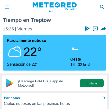
Tiempo en Treptow
privacidad
15:35
Viernes
...
o de
com.ec) ha
Parcialmente nuboso
ado por
22°
es para
ue la
 que se
Oeste
e calidad.
Sensación de 22°
13
32 km/h
eder a este
ediante las
opciones:
¡Descarga
GRATIS
la app de
Instalar
ookies y
Meteored!
e forma
Por horas
d digital
Cielos nubosos en las próximas horas
ada, basada