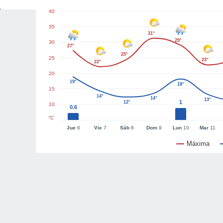
40
35
31°
29°
30
27°
25°
25
23°
22°
20
19°
18°
15
14°
14°
13°
1
12°
10
0.6
°C
Jue
6
Vie
7
Sáb
8
Dom
9
Lun
10
Mar
11
Máxima