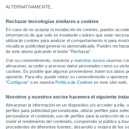
20°
ALTERNATIVAMENTE,
Rechazar tecnologías similares a cookies
Menguant
En caso de no aceptar la instalación de cookies, puedes accede
Iluminada
Sensación de 20°
informamos de que solo se instalarán cookies que sean necesari
utilizarán cookies para analizar el comportamiento ni para most
visualizar publicidad general no personalizada. Puedes rechazar
de este abono pulsando el botón "Rechazar".
Tiempo 1 - 7 días
Mapa de nubosidad
Satélites
M
Con su consentimiento, nosotros y
nuestros socios
usamos cooki
almacenar, acceder y procesar datos personales como su visita e
cookies. Es posible que algunos proveedores traten tus datos pe
oponerte. Para ello, puede retirar su consentimiento u oponerse
Mañana
Sábado
D
Hoy
"Configurar"
o en nuestra
Política de Cookies
en este sitio web.
7 Ago
8 Ago
6 Ago
Nosotros y nuestros socios hacemos el siguiente trata
Almacenar la información en un dispositivo y/o acceder a ella, 
50%
perfiles para publicidad personalizada, utilizar perfiles para sele
0.6 mm
personalizar el contenido, uso de perfiles para la selección de c
22°
/
14°
25°
/
12°
27°
/
19°
medir el rendimiento del contenido, comprender al público a tra
procedentes de diferentes fuentes, desarrollo y mejora de los se