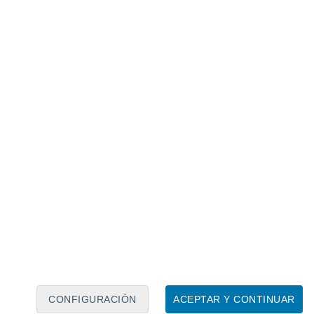
Calendario lunar
Lun
Mar
Mié
Jue
Vie
Sáb
Dom
6
7
8
9
10
11
12
13
14
15
16
17
18
19
CONFIGURACIÓN
ACEPTAR Y CONTINUAR
10