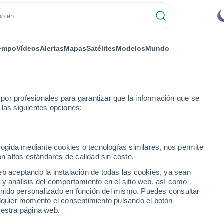
empo
Vídeos
Alertas
Mapas
Satélites
Modelos
Mundo
or profesionales para garantizar que la información que se
 las siguientes opciones:
dorf
ecogida mediante cookies o tecnologías similares, nos permite
on altos estándares de calidad sin coste.
eb aceptando la instalación de todas las cookies, ya sean
 y análisis del comportamiento en el sitio web, así como
...
ntenido personalizado en función del mismo. Puedes consultar
alquier momento el consentimiento pulsando el botón
Por horas
uestra página web.
Intervalos nubosos en las
próximas horas