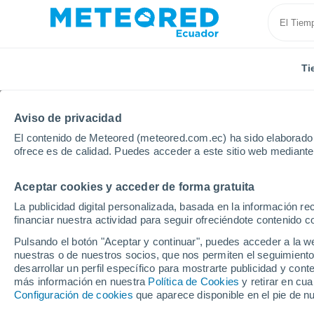
Ti
Aviso de privacidad
El contenido de Meteored (meteored.com.ec) ha sido elaborado p
ofrece es de calidad. Puedes acceder a este sitio web mediante
Aceptar cookies y acceder de forma gratuita
Inicio
Alemania
Ciudad-Estado de Berlín
Rahns
La publicidad digital personalizada, basada en la información r
financiar nuestra actividad para seguir ofreciéndote contenido c
Tiempo en Rahnsdorf
Pulsando el botón "Aceptar y continuar", puedes acceder a la w
nuestras o de nuestros socios, que nos permiten el seguimiento
23:16
Jueves
desarrollar un perfil específico para mostrarte publicidad y co
más información en nuestra
Política de Cookies
y retirar en cu
Configuración de cookies
que aparece disponible en el pie de n
Parcialmente nuboso