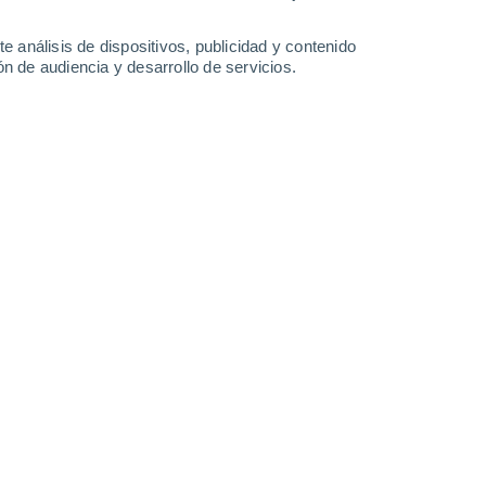
-
29
km/h
17
-
39
km/h
15
-
37
km/h
7
-
19
km/h
e análisis de dispositivos, publicidad y contenido
n de audiencia y desarrollo de servicios.
to
s
Oeste
2 Bajo
°
17
-
40 km/h
FPS:
no
s
Oeste
1 Bajo
°
16
-
37 km/h
FPS:
no
nuboso
Oeste
0 Bajo
°
12
-
33 km/h
FPS:
no
nuboso
Noroeste
0 Bajo
°
14
-
28 km/h
FPS:
no
nuboso
Noroeste
0 Bajo
°
11
-
28 km/h
FPS:
no