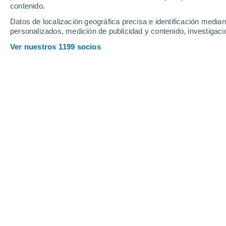
contenido.
14
-
33
km/h
10
-
21
km/h
12
18
-
41
km/h
Datos de localización geográfica precisa e identificación mediant
personalizados, medición de publicidad y contenido, investigació
Tiempo en Rahnsdorf hoy
, 6 de agos
Ver nuestros 1199 socios
Nubes y claro
26°
17:00
Sensación T.
26
Nubes y claro
26°
18:00
Sensación T.
26
Parcialmente 
25°
19:00
Sensación T.
26
Parcialmente 
23°
20:00
Sensación T.
25
Parcialmente 
22°
21:00
Sensación T.
22