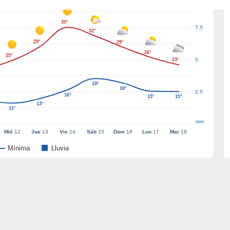
35°
7.5
32°
29°
29°
26°
25°
23°
5
19°
18°
2.5
16°
15°
15°
13°
11°
mm
Mié
12
Jue
13
Vie
14
Sáb
15
Dom
16
Lun
17
Mar
18
Mínima
Lluvia