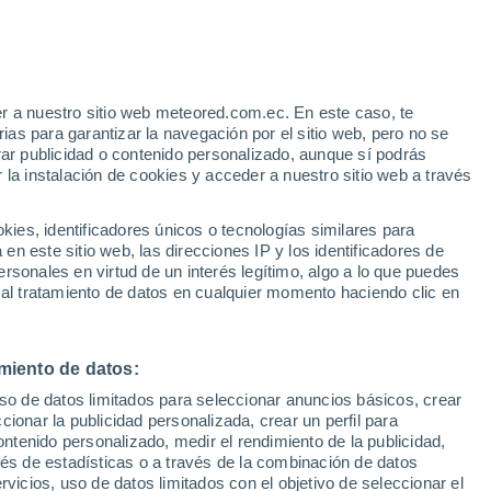
Bajan las temperaturas
Durante el dia de mañana
e
r a nuestro sitio web meteored.com.ec. En este caso, te
:
46%
as para garantizar la navegación por el sitio web, pero no se
rar publicidad o contenido personalizado, aunque sí podrás
 la instalación de cookies y acceder a nuestro sitio web a través
odelos
es, identificadores únicos o tecnologías similares para
n este sitio web, las direcciones IP y los identificadores de
rsonales en virtud de un interés legítimo, algo a lo que puedes
 al tratamiento de datos en cualquier momento haciendo clic en
omingo
Lunes
Martes
Miércoles
9 Ago
10 Ago
11 Ago
12 Ago
miento de datos:
uso de datos limitados para seleccionar anuncios básicos, crear
40%
ccionar la publicidad personalizada, crear un perfil para
1 mm
ontenido personalizado, medir el rendimiento de la publicidad,
31°
/
14°
29°
/
18°
23°
/
13°
25°
/
11°
vés de estadísticas o a través de la combinación de datos
rvicios, uso de datos limitados con el objetivo de seleccionar el