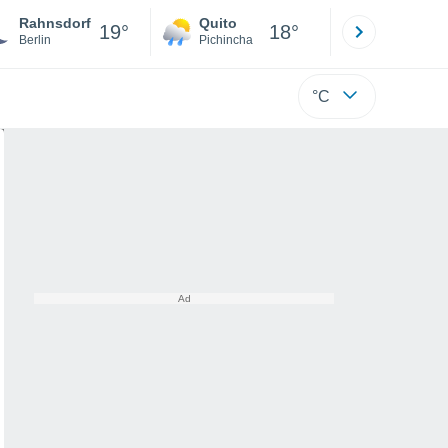
Rahnsdorf
Quito
Cuenca
19°
18°
Berlin
Pichincha
Azuay
°C