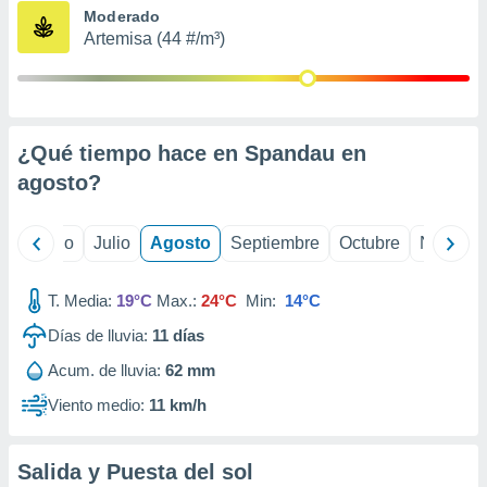
ados con el
Moderado
 seleccionar
Artemisa (44 #/m³)
o.
calización
precisa e
ión mediante
¿Qué tiempo hace en Spandau en
, publicidad
agosto
?
dos,
 publicidad
,
yo
Junio
Julio
Agosto
Septiembre
Octubre
Noviemb
ón de
 desarrollo
T. Media:
19°C
Max.:
24°C
Min:
14°C
s.
Días de lluvia:
11
días
tros 1199
ios
Acum. de lluvia:
62 mm
Viento medio:
11 km/h
Salida y Puesta del sol