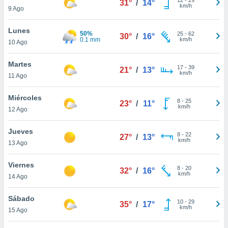
31°
/
14°
ublicidad y
km/h
9 Ago
do en
Lunes
 mismo.
50%
25
-
62
30°
/
16°
0.1 mm
km/h
sultar más
10 Ago
 en nuestra
 Cookies
y
Martes
17
-
39
21°
/
13°
ualquier
km/h
11 Ago
ento
Miércoles
 botón
8
-
25
23°
/
11°
km/h
12 Ago
ación de
kies
 disponible
Jueves
8
-
22
27°
/
13°
e nuestra
km/h
13 Ago
.
Viernes
IVAMENTE,
8
-
20
32°
/
16°
km/h
14 Ago
as
Sábado
10
-
29
35°
/
17°
 a cookies
km/h
15 Ago
 no aceptar