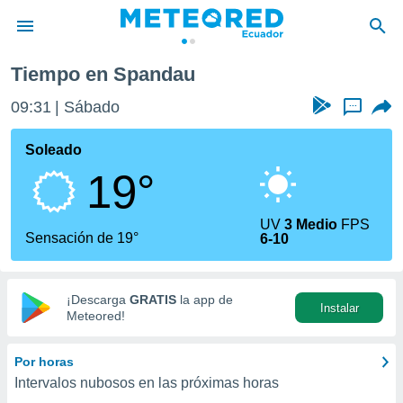
Tiempo en Spandau
privacidad
09:31
Sábado
...
o de
com.ec) ha
Soleado
ado por
19°
es para
ue la
 que se
UV
3 Medio
FPS
e calidad.
Sensación de 19°
6-10
eder a este
ediante las
opciones:
¡Descarga
GRATIS
la app de
Instalar
ookies y
Meteored!
e forma
Por horas
d digital
Intervalos nubosos en las próximas horas
ada, basada