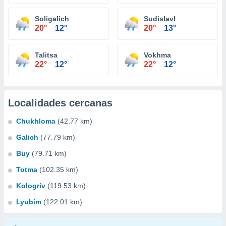
Soligalich
Sudislavl
20°
12°
20°
13°
Talitsa
Vokhma
22°
12°
22°
12°
Localidades cercanas
Chukhloma
(42.77 km)
Galich
(77.79 km)
Buy
(79.71 km)
Totma
(102.35 km)
Kologriv
(119.53 km)
Lyubim
(122.01 km)