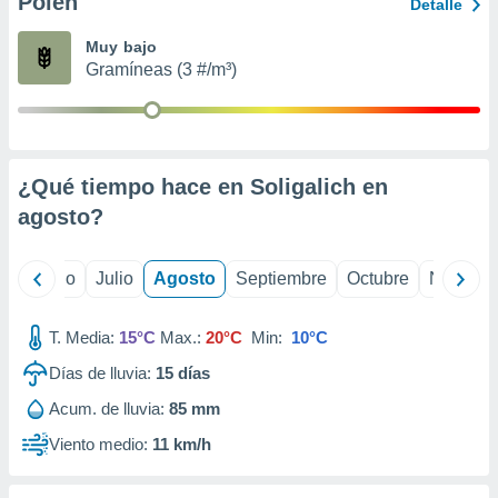
Polen
ados con el
Detalle
 seleccionar
o.
Muy bajo
Gramíneas (3 #/m³)
calización
precisa e
ión mediante
, publicidad
¿Qué tiempo hace en Soligalich en
dos,
agosto
?
 publicidad
,
ón de
yo
Junio
Julio
Agosto
Septiembre
Octubre
Noviemb
 desarrollo
s.
T. Media:
15°C
Max.:
20°C
Min:
10°C
tros 1199
ios
Días de lluvia:
15
días
Acum. de lluvia:
85 mm
Viento medio:
11 km/h