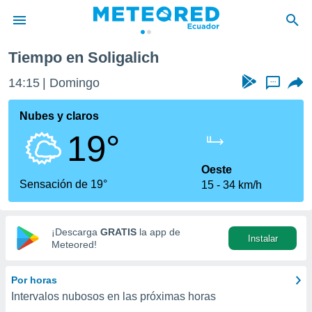
Tiempo en Soligalich
privacidad
14:15
Domingo
...
o de
com.ec) ha
Nubes y claros
ado por
19°
es para
ue la
 que se
Oeste
e calidad.
Sensación de 19°
15
34 km/h
eder a este
ediante las
opciones:
¡Descarga
GRATIS
la app de
Instalar
ookies y
Meteored!
e forma
Por horas
d digital
Intervalos nubosos en las próximas horas
ada, basada