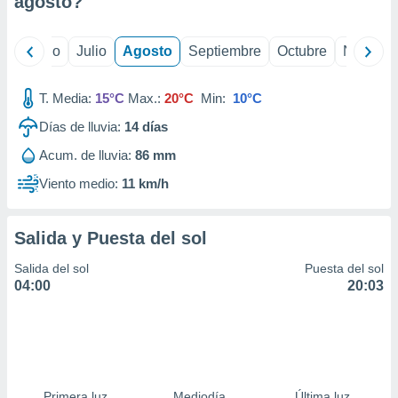
agosto
?
ados con el
 seleccionar
o.
yo
Junio
Julio
Agosto
Septiembre
Octubre
Noviemb
calización
precisa e
ión mediante
T. Media:
15°C
Max.:
20°C
Min:
10°C
Días de lluvia:
14
días
, publicidad
Acum. de lluvia:
86 mm
dos,
 publicidad
Viento medio:
11 km/h
,
ón de
 desarrollo
Salida y Puesta del sol
s.
Salida del sol
Puesta del sol
tros 1199
04:00
20:03
ios
Primera luz
Mediodía
Última luz