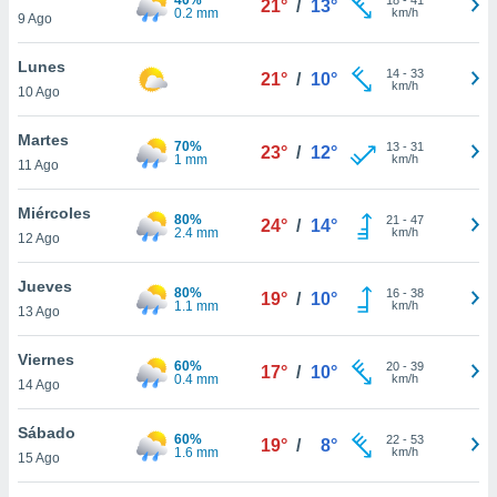
21°
/
13°
ublicidad y
0.2 mm
km/h
9 Ago
do en
Lunes
 mismo.
14
-
33
21°
/
10°
km/h
sultar más
10 Ago
 en nuestra
 Cookies
y
Martes
70%
13
-
31
23°
/
12°
ualquier
1 mm
km/h
11 Ago
ento
Miércoles
 botón
80%
21
-
47
24°
/
14°
2.4 mm
km/h
12 Ago
ación de
kies
 disponible
Jueves
80%
16
-
38
19°
/
10°
e nuestra
1.1 mm
km/h
13 Ago
.
Viernes
60%
IVAMENTE,
20
-
39
17°
/
10°
0.4 mm
km/h
14 Ago
as
Sábado
60%
22
-
53
19°
/
8°
 a cookies
1.6 mm
km/h
15 Ago
 no aceptar