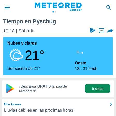
Tiempo en Pyschug
privacidad
10:18
Sábado
...
o de
com.ec) ha
Nubes y claros
ado por
21°
es para
ue la
 que se
Oeste
e calidad.
Sensación de 21°
13
31 km/h
eder a este
ediante las
opciones:
¡Descarga
GRATIS
la app de
Instalar
ookies y
Meteored!
e forma
Por horas
d digital
Lluvias débiles en las próximas horas
ada, basada