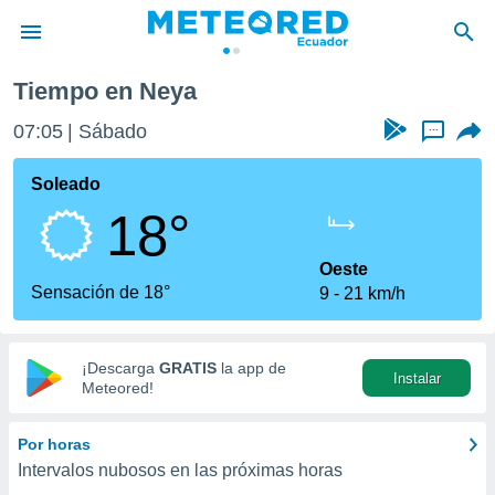
Tiempo en Neya
privacidad
07:05
Sábado
...
o de
com.ec) ha
Soleado
ado por
18°
es para
ue la
 que se
Oeste
e calidad.
Sensación de 18°
9
21 km/h
eder a este
ediante las
opciones:
¡Descarga
GRATIS
la app de
Instalar
ookies y
Meteored!
e forma
Por horas
d digital
Intervalos nubosos en las próximas horas
ada, basada