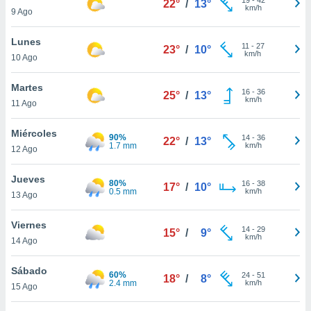
22°
/
13°
ublicidad y
km/h
9 Ago
do en
Lunes
 mismo.
11
-
27
23°
/
10°
km/h
sultar más
10 Ago
 en nuestra
 Cookies
y
Martes
16
-
36
25°
/
13°
ualquier
km/h
11 Ago
ento
Miércoles
 botón
90%
14
-
36
22°
/
13°
1.7 mm
km/h
12 Ago
ación de
kies
 disponible
Jueves
80%
16
-
38
17°
/
10°
e nuestra
0.5 mm
km/h
13 Ago
.
Viernes
IVAMENTE,
14
-
29
15°
/
9°
km/h
14 Ago
as
Sábado
60%
24
-
51
18°
/
8°
 a cookies
2.4 mm
km/h
15 Ago
 no aceptar