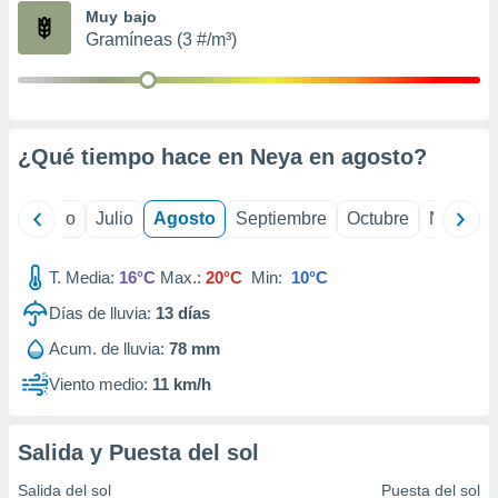
ados con el
Muy bajo
 seleccionar
Gramíneas (3 #/m³)
o.
calización
precisa e
ión mediante
¿Qué tiempo hace en Neya en
agosto
?
, publicidad
dos,
yo
Junio
Julio
Agosto
Septiembre
Octubre
Noviemb
 publicidad
,
ón de
T. Media:
16°C
Max.:
20°C
Min:
10°C
 desarrollo
s.
Días de lluvia:
13
días
tros 1199
Acum. de lluvia:
78 mm
ios
Viento medio:
11 km/h
Salida y Puesta del sol
Salida del sol
Puesta del sol