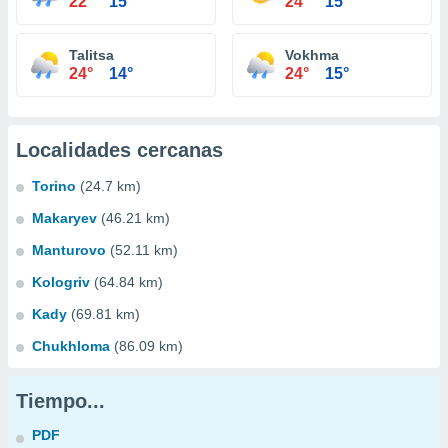
22°
15°
24°
15°
Talitsa
Vokhma
24°
14°
24°
15°
Localidades cercanas
Torino
(24.7 km)
Makaryev
(46.21 km)
Manturovo
(52.11 km)
Kologriv
(64.84 km)
Kady
(69.81 km)
Chukhloma
(86.09 km)
Tiempo...
PDF