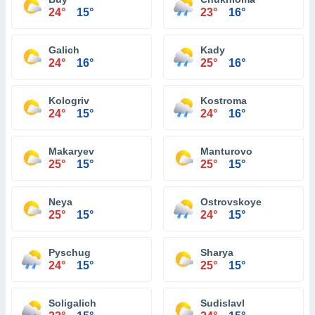
24°
15°
23°
16°
Galich
Kady
24°
16°
25°
16°
Kologriv
Kostroma
24°
15°
24°
16°
Makaryev
Manturovo
25°
15°
25°
15°
Neya
Ostrovskoye
25°
15°
24°
15°
Pyschug
Sharya
24°
15°
25°
15°
Soligalich
Sudislavl