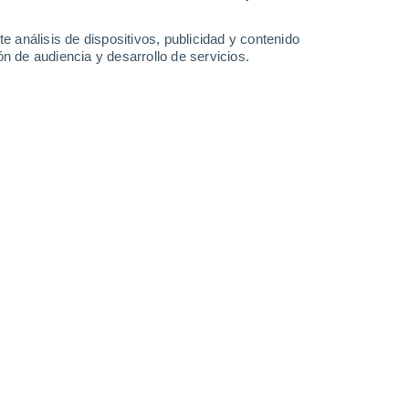
-
23
km/h
7
-
24
km/h
10
-
32
km/h
12
-
36
km/h
e análisis de dispositivos, publicidad y contenido
n de audiencia y desarrollo de servicios.
gosto
Norte
7 Alto
12
-
31 km/h
FPS:
15-25
Noroeste
9 ¡Muy Alto!
16
-
41 km/h
FPS:
25-50
Norte
9 ¡Muy Alto!
17
-
42 km/h
FPS:
25-50
Norte
8 ¡Muy Alto!
18
-
44 km/h
FPS:
25-50
Norte
5 Medio
19
-
46 km/h
FPS:
6-10