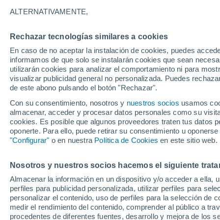
28°
ALTERNATIVAMENTE,
Rechazar tecnologías similares a cookies
Norte
En caso de no aceptar la instalación de cookies, puedes accede
Sensación de 30°
12
-
31 km
informamos de que solo se instalarán cookies que sean necesari
utilizarán cookies para analizar el comportamiento ni para most
visualizar publicidad general no personalizada. Puedes rechazar
de este abono pulsando el botón "Rechazar".
Tiempo 1 - 7 días
Mapa de nubosidad
Satélites
M
Con su consentimiento, nosotros y
nuestros socios
usamos cooki
almacenar, acceder y procesar datos personales como su visita e
cookies. Es posible que algunos proveedores traten tus datos pe
oponerte. Para ello, puede retirar su consentimiento u oponerse
Mañana
Lunes
Hoy
"Configurar"
o en nuestra
Política de Cookies
en este sitio web.
9 Ago
10 Ago
8 Ago
Nosotros y nuestros socios hacemos el siguiente trata
Almacenar la información en un dispositivo y/o acceder a ella, 
70%
90%
perfiles para publicidad personalizada, utilizar perfiles para sele
1.4 mm
21 mm
personalizar el contenido, uso de perfiles para la selección de c
30°
/
21°
30°
/
20°
31°
/
21°
medir el rendimiento del contenido, comprender al público a tra
procedentes de diferentes fuentes, desarrollo y mejora de los se