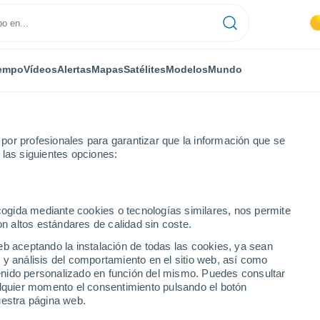
empo
Vídeos
Alertas
Mapas
Satélites
Modelos
Mundo
or profesionales para garantizar que la información que se
 las siguientes opciones:
baque
ecogida mediante cookies o tecnologías similares, nos permite
on altos estándares de calidad sin coste.
ue
eb aceptando la instalación de todas las cookies, ya sean
 y análisis del comportamiento en el sitio web, así como
...
ntenido personalizado en función del mismo. Puedes consultar
alquier momento el consentimiento pulsando el botón
Por horas
uestra página web.
Calor Húmedo Sofocante en las
próximas horas