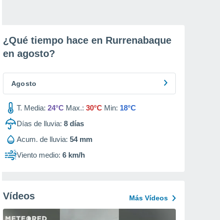
¿Qué tiempo hace en Rurrenabaque
en
agosto
?
Agosto
T. Media:
24°C
Max.:
30°C
Min:
18°C
Días de lluvia:
8
días
Acum. de lluvia:
54 mm
Viento medio:
6 km/h
Vídeos
Más Vídeos