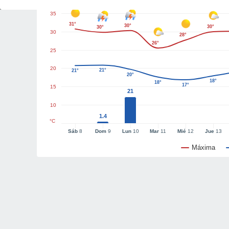
35
31°
30°
30°
30°
30
28°
26°
25
20
21°
21°
20°
18°
18°
17°
15
21
10
1.4
°C
Sáb
8
Dom
9
Lun
10
Mar
11
Mié
12
Jue
13
Máxima