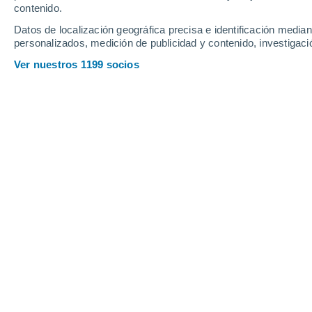
contenido.
17
-
45
km/h
12
-
37
km/h
9
19
-
46
km/h
Datos de localización geográfica precisa e identificación mediant
personalizados, medición de publicidad y contenido, investigació
Tiempo en Rurrenabaque hoy
, 8 de a
Ver nuestros 1199 socios
Soleado
28°
11:00
Sensación T.
30°
Nubes y claros
29°
12:00
Sensación T.
31°
Nubes y claros
30°
13:00
Sensación T.
32°
Soleado
30°
14:00
Sensación T.
32°
Soleado
30°
15:00
Sensación T.
32°