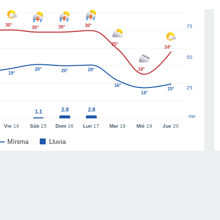
30°
30°
75
30°
30°
25°
24°
50
20°
18°
20°
20°
19°
16°
25
15°
14°
2.8
2.8
1.1
mm
Vie
14
Sáb
15
Dom
16
Lun
17
Mar
18
Mié
19
Jue
20
Mínima
Lluvia