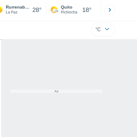
Rurrenabaque
Quito
Cuenca
28°
18°
La Paz
Pichincha
Azuay
°C