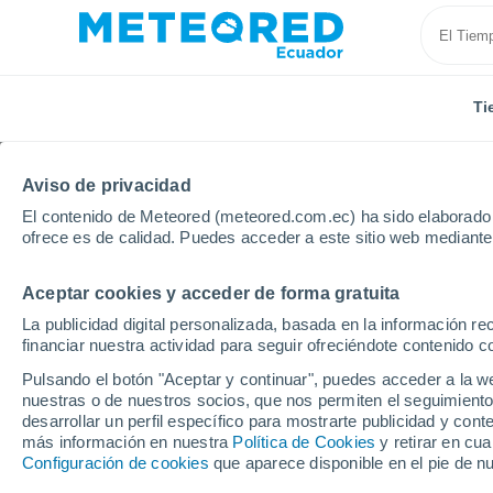
Ti
Aviso de privacidad
El contenido de Meteored (meteored.com.ec) ha sido elaborado p
ofrece es de calidad. Puedes acceder a este sitio web mediante
Aceptar cookies y acceder de forma gratuita
Inicio
Bolivia
Departamento de La Paz
Rurrena
La publicidad digital personalizada, basada en la información r
financiar nuestra actividad para seguir ofreciéndote contenido c
Tiempo en Rurrenabaq
Pulsando el botón "Aceptar y continuar", puedes acceder a la w
nuestras o de nuestros socios, que nos permiten el seguimiento
10:53
Sábado
desarrollar un perfil específico para mostrarte publicidad y co
más información en nuestra
Política de Cookies
y retirar en cu
Configuración de cookies
que aparece disponible en el pie de n
Soleado