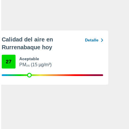
Calidad del aire en
Detalle
Rurrenabaque hoy
Aceptable
27
PM₂₅ (15 µg/m³)