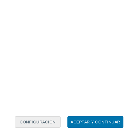
Calendario lunar
Lun
Mar
Mié
Jue
Vie
Sáb
Dom
8
9
10
11
12
13
14
15
16
17
18
19
20
21
CONFIGURACIÓN
ACEPTAR Y CONTINUAR
100