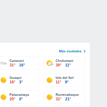
Más ciudades
Caranavi
Chulumani
31°
16°
30°
11°
Guaqui
Isla del Sol
16°
3°
11°
9°
Patacamaya
Rurrenabaque
20°
0°
31°
21°