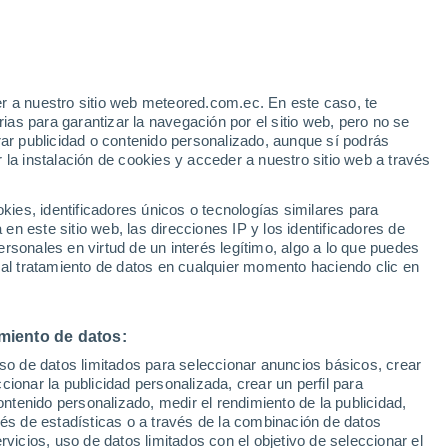
r a nuestro sitio web meteored.com.ec. En este caso, te
/h
as para garantizar la navegación por el sitio web, pero no se
rar publicidad o contenido personalizado, aunque sí podrás
 la instalación de cookies y acceder a nuestro sitio web a través
odelos
es, identificadores únicos o tecnologías similares para
n este sitio web, las direcciones IP y los identificadores de
rsonales en virtud de un interés legítimo, algo a lo que puedes
 al tratamiento de datos en cualquier momento haciendo clic en
Martes
Miércoles
Jueves
Viernes
11 Ago
12 Ago
13 Ago
14 Ago
miento de datos:
uso de datos limitados para seleccionar anuncios básicos, crear
ccionar la publicidad personalizada, crear un perfil para
ontenido personalizado, medir el rendimiento de la publicidad,
26°
/
18°
28°
/
17°
30°
/
18°
30°
/
19°
vés de estadísticas o a través de la combinación de datos
rvicios, uso de datos limitados con el objetivo de seleccionar el