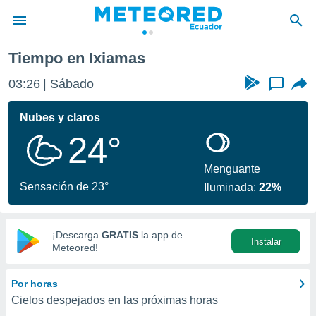
Tiempo en Ixiamas
privacidad
03:26
Sábado
...
o de
com.ec) ha
Nubes y claros
ado por
24°
es para
ue la
 que se
Menguante
e calidad.
Sensación de 23°
Iluminada:
22%
eder a este
ediante las
opciones:
¡Descarga
GRATIS
la app de
Instalar
ookies y
Meteored!
e forma
Por horas
d digital
Cielos despejados en las próximas horas
ada, basada