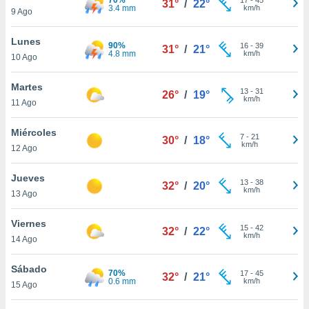
31°
/
22°
ublicidad y
3.4 mm
km/h
9 Ago
do en
Lunes
 mismo.
90%
16
-
39
31°
/
21°
4.8 mm
km/h
sultar más
10 Ago
 en nuestra
 Cookies
y
Martes
13
-
31
26°
/
19°
ualquier
km/h
11 Ago
ento
Miércoles
 botón
7
-
21
30°
/
18°
km/h
12 Ago
ación de
kies
 disponible
Jueves
13
-
38
32°
/
20°
e nuestra
km/h
13 Ago
.
Viernes
IVAMENTE,
15
-
42
32°
/
22°
km/h
14 Ago
as
Sábado
70%
17
-
45
32°
/
21°
 a cookies
0.6 mm
km/h
15 Ago
 no aceptar