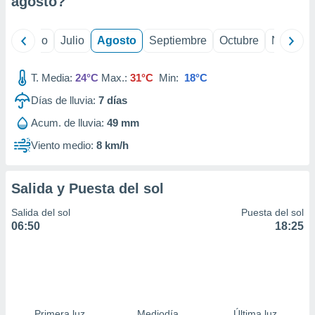
agosto
?
ados con el
 seleccionar
o.
yo
Junio
Julio
Agosto
Septiembre
Octubre
Noviemb
calización
precisa e
ión mediante
T. Media:
24°C
Max.:
31°C
Min:
18°C
Días de lluvia:
7
días
, publicidad
Acum. de lluvia:
49 mm
dos,
 publicidad
Viento medio:
8 km/h
,
ón de
 desarrollo
Salida y Puesta del sol
s.
Salida del sol
Puesta del sol
tros 1199
06:50
18:25
ios
Primera luz
Mediodía
Última luz