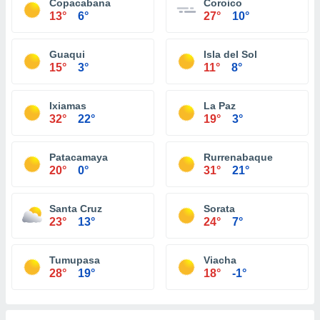
Copacabana
Coroico
13°
6°
27°
10°
Guaqui
Isla del Sol
15°
3°
11°
8°
Ixiamas
La Paz
32°
22°
19°
3°
Patacamaya
Rurrenabaque
20°
0°
31°
21°
Santa Cruz
Sorata
23°
13°
24°
7°
Tumupasa
Viacha
28°
19°
18°
-1°