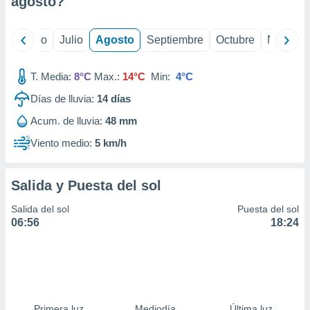
agosto
?
ados con el
 seleccionar
o.
yo
Junio
Julio
Agosto
Septiembre
Octubre
Noviemb
calización
precisa e
ión mediante
T. Media:
8°C
Max.:
14°C
Min:
4°C
Días de lluvia:
14
días
, publicidad
Acum. de lluvia:
48 mm
dos,
 publicidad
Viento medio:
5 km/h
,
ón de
 desarrollo
Salida y Puesta del sol
s.
Salida del sol
Puesta del sol
tros 1199
06:56
18:24
ios
Primera luz
Mediodía
Última luz