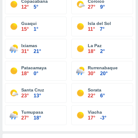
Copacabana
Coroico
12°
5°
27°
9°
Guaqui
Isla del Sol
15°
1°
11°
7°
Ixiamas
La Paz
31°
21°
18°
2°
Patacamaya
Rurrenabaque
18°
0°
30°
20°
Santa Cruz
Sorata
23°
13°
22°
6°
Tumupasa
Viacha
27°
18°
17°
-3°