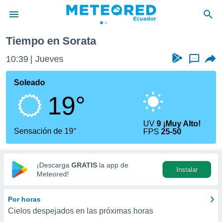
Tiempo en Sorata
privacidad
10:39
Jueves
...
o de
com.ec) ha
Soleado
ado por
19°
es para
ue la
 que se
UV
9 ¡Muy Alto!
e calidad.
Sensación de 19°
FPS
25-50
eder a este
ediante las
opciones:
¡Descarga
GRATIS
la app de
Instalar
ookies y
Meteored!
e forma
Por horas
d digital
Cielos despejados en las próximas horas
ada, basada