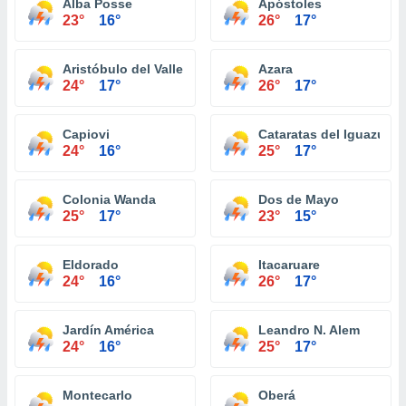
Alba Posse
Apóstoles
23°
16°
26°
17°
Aristóbulo del Valle
Azara
24°
17°
26°
17°
Capiovi
Cataratas del Iguazú
24°
16°
25°
17°
Colonia Wanda
Dos de Mayo
25°
17°
23°
15°
Eldorado
Itacaruare
24°
16°
26°
17°
Jardín América
Leandro N. Alem
24°
16°
25°
17°
Montecarlo
Oberá