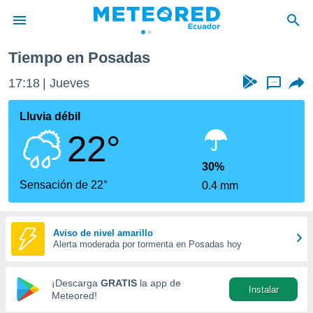
Tiempo en Posadas
privacidad
17:18
Jueves
...
o de
com.ec) ha
Lluvia débil
ado por
22°
es para
ue la
 que se
30%
e calidad.
Sensación de 22°
0.4 mm
eder a este
ediante las
opciones:
Aviso de nivel amarillo
Alerta moderada por tormenta en Posadas hoy
ookies y
e forma
¡Descarga
GRATIS
la app de
Instalar
d digital
Meteored!
ada, basada