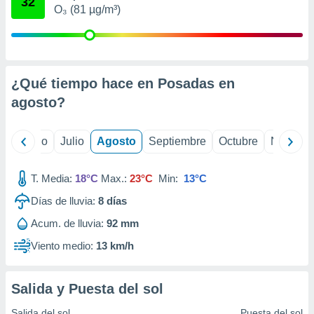
32
ados con el
O₃ (81 µg/m³)
 seleccionar
o.
calización
precisa e
ión mediante
¿Qué tiempo hace en Posadas en
agosto
?
, publicidad
dos,
yo
Junio
Julio
Agosto
Septiembre
Octubre
Noviemb
 publicidad
,
ón de
T. Media:
18°C
Max.:
23°C
Min:
13°C
 desarrollo
s.
Días de lluvia:
8
días
tros 1199
Acum. de lluvia:
92 mm
ios
Viento medio:
13 km/h
Salida y Puesta del sol
Salida del sol
Puesta del sol