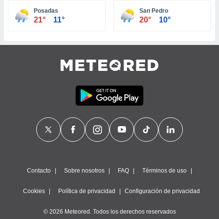
ste abono
Posadas
San Pedro
 botón
21°
11°
20°
10°
.
nto,
cios
kies,
ores únicos
as similares
nar,
rocesar
onales como
 este sitio
recciones IP
ficadores de
 posible
s
Contacto
Sobre nosotros
FAQ
Términos de uso
 traten tus
nales en
Cookies
Política de privacidad
Configuración de privacidad
 interés
go a lo que
© 2026 Meteored. Todos los derechos reservados
nerte. Para