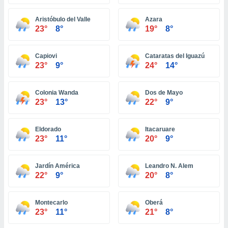
ón de
uedes
Aristóbulo del Valle
Azara
uestro sitio
23°
8°
19°
8°
ed.com.ec.
o, te
 de que
Capiovi
Cataratas del Iguazú
talarán
23°
9°
24°
14°
e sean
para
a
Colonia Wanda
Dos de Mayo
por el sitio
23°
13°
22°
9°
o se
cookies para
Eldorado
Itacaruare
nto ni para
23°
11°
20°
9°
licidad o
Jardín América
Leandro N. Alem
ado, aunque
22°
9°
20°
8°
sualizar
general no
ada. Puedes
Montecarlo
Oberá
 instalación
23°
11°
21°
8°
y acceder a
io web a