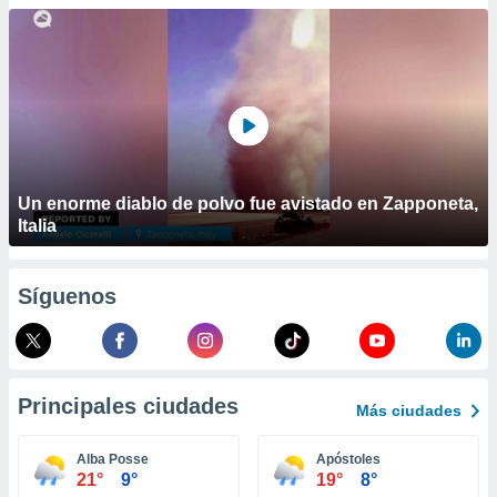
ublicidad y
do en
 mismo.
sultar más
 en nuestra
 Cookies
y
ualquier
ento
Un enorme diablo de polvo fue avistado en Zapponeta,
 botón
Italia
ación de
kies
 disponible
Síguenos
e nuestra
.
IVAMENTE,
Principales ciudades
Más ciudades
as
 a cookies
Alba Posse
Apóstoles
21°
9°
19°
8°
 no aceptar