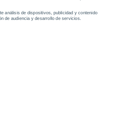
-
20
km/h
12
-
26
km/h
18
-
40
km/h
14
-
35
km/h
e análisis de dispositivos, publicidad y contenido
n de audiencia y desarrollo de servicios.
Noreste
8 ¡Muy Alto!
4
-
20 km/h
FPS:
25-50
Norte
6 Alto
4
-
19 km/h
FPS:
15-25
Noreste
5 Medio
5
-
19 km/h
FPS:
6-10
Noreste
3 Medio
5
-
19 km/h
FPS:
6-10
Noreste
1 Bajo
7
-
18 km/h
FPS:
no