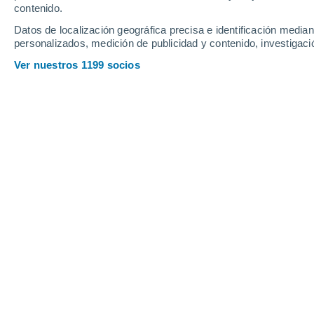
contenido.
13
-
29
km/h
11
-
25
km/h
7
7
-
20
km/h
Datos de localización geográfica precisa e identificación mediant
personalizados, medición de publicidad y contenido, investigació
Tiempo en Pordim hoy
, 8 de agosto
Ver nuestros 1199 socios
Soleado
33°
14:00
Sensación T.
33°
Nubes y claros
34°
15:00
Sensación T.
34°
Nubes y claros
34°
16:00
Sensación T.
34°
Nubes y claros
34°
17:00
Sensación T.
34°
Nubes y claros
33°
18:00
Sensación T.
33°