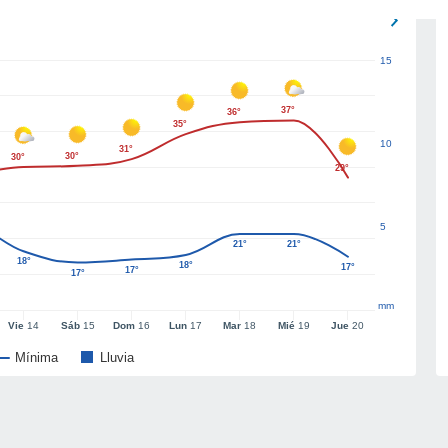
15
37°
36°
35°
10
31°
30°
30°
29°
5
21°
21°
18°
18°
17°
17°
17°
mm
Vie
14
Sáb
15
Dom
16
Lun
17
Mar
18
Mié
19
Jue
20
Mínima
Lluvia