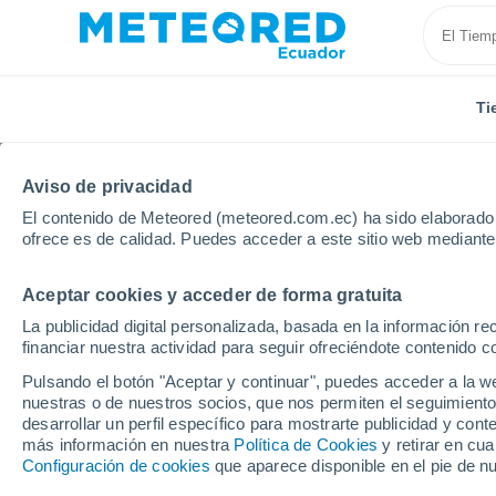
Ti
Aviso de privacidad
El contenido de Meteored (meteored.com.ec) ha sido elaborado p
ofrece es de calidad. Puedes acceder a este sitio web mediante
Aceptar cookies y acceder de forma gratuita
Inicio
Bulgaria
Provincia de Pleven
Pordim
La publicidad digital personalizada, basada en la información r
financiar nuestra actividad para seguir ofreciéndote contenido c
Tiempo en Pordim
Pulsando el botón "Aceptar y continuar", puedes acceder a la w
nuestras o de nuestros socios, que nos permiten el seguimiento
13:43
Sábado
desarrollar un perfil específico para mostrarte publicidad y co
más información en nuestra
Política de Cookies
y retirar en cu
Configuración de cookies
que aparece disponible en el pie de n
Soleado