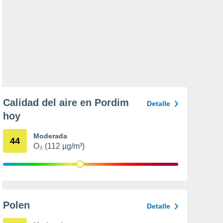
Calidad del aire en Pordim
Detalle
hoy
Moderada
44
O₃ (112 µg/m³)
Polen
Detalle