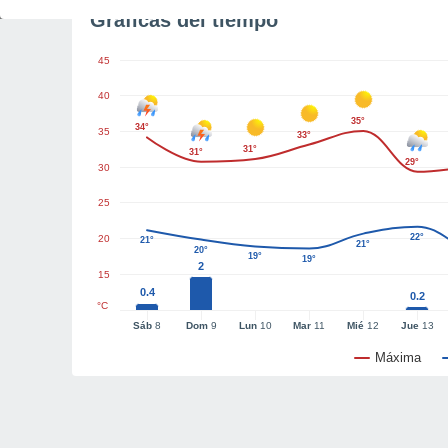
Gráficas del tiempo
45
40
35°
34°
35
33°
31°
31°
29°
30
25
22°
20
21°
21°
20°
19°
19°
2
15
0.4
0.2
°C
Sáb
8
Dom
9
Lun
10
Mar
11
Mié
12
Jue
13
Máxima