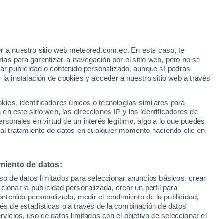
Aviso de nivel undefined
Alerta undefined por bajas
temperaturas en Pordim hoy
 Alto!
r a nuestro sitio web meteored.com.ec. En este caso, te
as para garantizar la navegación por el sitio web, pero no se
rar publicidad o contenido personalizado, aunque sí podrás
 la instalación de cookies y acceder a nuestro sitio web a través
odelos
es, identificadores únicos o tecnologías similares para
n este sitio web, las direcciones IP y los identificadores de
rsonales en virtud de un interés legítimo, algo a lo que puedes
 al tratamiento de datos en cualquier momento haciendo clic en
Martes
Miércoles
Jueves
Viernes
11 Ago
12 Ago
13 Ago
14 Ago
miento de datos:
uso de datos limitados para seleccionar anuncios básicos, crear
40%
ccionar la publicidad personalizada, crear un perfil para
0.2 mm
ontenido personalizado, medir el rendimiento de la publicidad,
33°
/
19°
35°
/
21°
29°
/
22°
30°
/
18°
vés de estadísticas o a través de la combinación de datos
rvicios, uso de datos limitados con el objetivo de seleccionar el