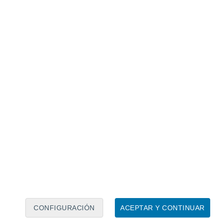
Calendario lunar
Lun
Mar
Mié
Jue
Vie
Sáb
Dom
8
9
10
11
12
13
14
15
16
17
18
19
20
21
CONFIGURACIÓN
ACEPTAR Y CONTINUAR