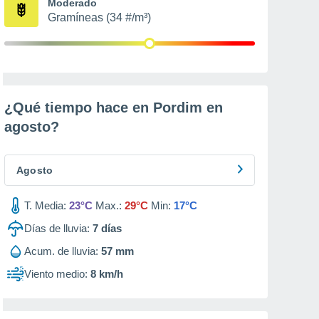
Moderado
Gramíneas (34 #/m³)
¿Qué tiempo hace en Pordim en
agosto
?
Agosto
T. Media:
23°C
Max.:
29°C
Min:
17°C
Días de lluvia:
7
días
Acum. de lluvia:
57 mm
Viento medio:
8 km/h