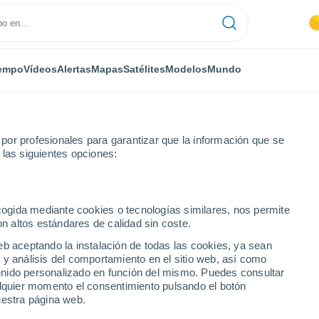
empo
Vídeos
Alertas
Mapas
Satélites
Modelos
Mundo
or profesionales para garantizar que la información que se
 las siguientes opciones:
ecogida mediante cookies o tecnologías similares, nos permite
on altos estándares de calidad sin coste.
eb aceptando la instalación de todas las cookies, ya sean
 y análisis del comportamiento en el sitio web, así como
...
ntenido personalizado en función del mismo. Puedes consultar
alquier momento el consentimiento pulsando el botón
Por horas
uestra página web.
Intervalos nubosos en las
próximas horas