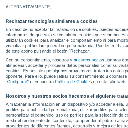
33°
ALTERNATIVAMENTE,
Rechazar tecnologías similares a cookies
UV
8 ¡Muy
En caso de no aceptar la instalación de cookies, puedes accede
Sensación de 33°
FPS
25-50
informamos de que solo se instalarán cookies que sean necesari
utilizarán cookies para analizar el comportamiento ni para most
visualizar publicidad general no personalizada. Puedes rechazar
de este abono pulsando el botón "Rechazar".
Tiempo 1 - 7 días
Mapa de nubosidad
Satélites
M
Con su consentimiento, nosotros y
nuestros socios
usamos cooki
almacenar, acceder y procesar datos personales como su visita e
cookies. Es posible que algunos proveedores traten tus datos pe
oponerte. Para ello, puede retirar su consentimiento u oponerse
Mañana
Lunes
Hoy
"Configurar"
o en nuestra
Política de Cookies
en este sitio web.
9 Ago
10 Ago
8 Ago
Nosotros y nuestros socios hacemos el siguiente trata
Almacenar la información en un dispositivo y/o acceder a ella, 
70%
60%
perfiles para publicidad personalizada, utilizar perfiles para sele
2 mm
0.4 mm
personalizar el contenido, uso de perfiles para la selección de c
31°
/
20°
31°
/
19°
34°
/
21°
medir el rendimiento del contenido, comprender al público a tra
procedentes de diferentes fuentes, desarrollo y mejora de los se