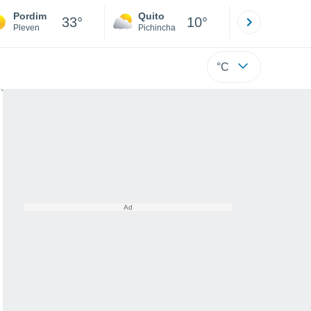
Pordim
Quito
Cuenca
33°
10°
Pleven
Pichincha
Azuay
°C