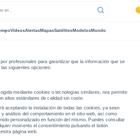
empo
Vídeos
Alertas
Mapas
Satélites
Modelos
Mundo
or profesionales para garantizar que la información que se
 las siguientes opciones:
ecogida mediante cookies o tecnologías similares, nos permite
on altos estándares de calidad sin coste.
eb aceptando la instalación de todas las cookies, ya sean
 y análisis del comportamiento en el sitio web, así como
...
ntenido personalizado en función del mismo. Puedes consultar
alquier momento el consentimiento pulsando el botón
Por horas
uestra página web.
Intervalos nubosos en las
próximas horas