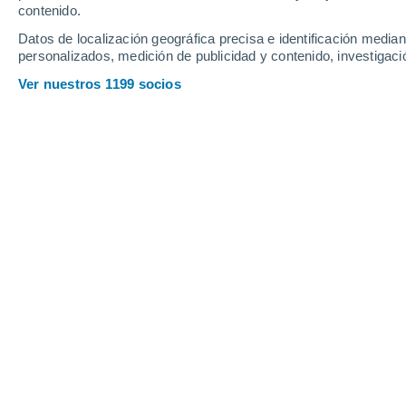
contenido.
12
-
31
km/h
16
-
34
km/h
12
9
-
21
km/h
Datos de localización geográfica precisa e identificación mediant
personalizados, medición de publicidad y contenido, investigació
Tiempo en Iskar hoy
, 7 de agosto
Ver nuestros 1199 socios
Soleado
33°
17:00
Sensación T.
32
Soleado
33°
18:00
Sensación T.
32
Soleado
32°
19:00
Sensación T.
31
Nubes y claros
30°
20:00
Sensación T.
30
Soleado
29°
21:00
Sensación T.
28