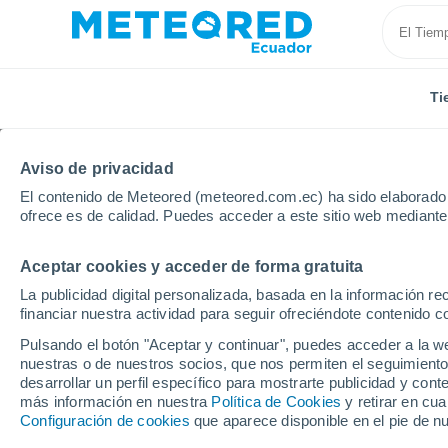
Ti
Aviso de privacidad
El contenido de Meteored (meteored.com.ec) ha sido elaborado p
ofrece es de calidad. Puedes acceder a este sitio web mediante
Aceptar cookies y acceder de forma gratuita
Inicio
Bulgaria
Provincia de Pleven
Iskar
La publicidad digital personalizada, basada en la información r
financiar nuestra actividad para seguir ofreciéndote contenido c
Tiempo en Iskar
Pulsando el botón "Aceptar y continuar", puedes acceder a la w
nuestras o de nuestros socios, que nos permiten el seguimiento
16:49
Viernes
desarrollar un perfil específico para mostrarte publicidad y co
más información en nuestra
Política de Cookies
y retirar en cu
Configuración de cookies
que aparece disponible en el pie de n
Soleado