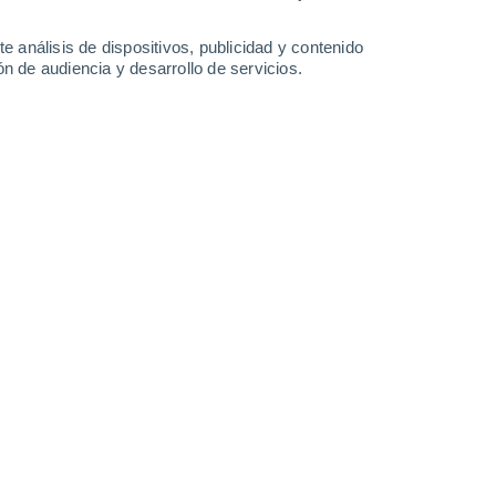
-
27
km/h
9
-
21
km/h
9
-
25
km/h
21
-
43
km/h
e análisis de dispositivos, publicidad y contenido
n de audiencia y desarrollo de servicios.
Noreste
3 Medio
°
8
-
21 km/h
FPS:
6-10
Norte
1 Bajo
°
8
-
20 km/h
FPS:
no
Norte
1 Bajo
°
9
-
19 km/h
FPS:
no
Norte
0 Bajo
°
6
-
19 km/h
FPS:
no
Noroeste
0 Bajo
°
6
-
12 km/h
FPS:
no