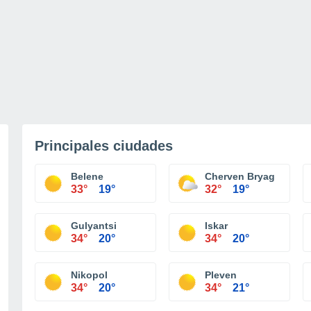
Principales ciudades
Belene
Cherven Bryag
33°
19°
32°
19°
Gulyantsi
Iskar
34°
20°
34°
20°
Nikopol
Pleven
34°
20°
34°
21°