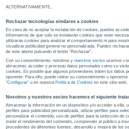
33°
ALTERNATIVAMENTE,
Rechazar tecnologías similares a cookies
Noreste
En caso de no aceptar la instalación de cookies, puedes accede
Sensación de 32°
8
-
21 km/
informamos de que solo se instalarán cookies que sean necesari
utilizarán cookies para analizar el comportamiento ni para most
visualizar publicidad general no personalizada. Puedes rechazar
de este abono pulsando el botón "Rechazar".
Tiempo 1 - 7 días
Mapa de nubosidad
Satélites
M
Con su consentimiento, nosotros y
nuestros socios
usamos cooki
almacenar, acceder y procesar datos personales como su visita e
cookies. Es posible que algunos proveedores traten tus datos pe
oponerte. Para ello, puede retirar su consentimiento u oponerse
Mañana
Domingo
Hoy
"Configurar"
o en nuestra
Política de Cookies
en este sitio web.
8 Ago
9 Ago
7 Ago
Nosotros y nuestros socios hacemos el siguiente trata
Almacenar la información en un dispositivo y/o acceder a ella, 
70%
60%
perfiles para publicidad personalizada, utilizar perfiles para sele
0.7 mm
0.2 mm
personalizar el contenido, uso de perfiles para la selección de c
35°
/
21°
31°
/
21°
34°
/
20°
medir el rendimiento del contenido, comprender al público a tra
procedentes de diferentes fuentes, desarrollo y mejora de los se