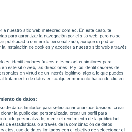
Aviso de nivel undefined
Alerta undefined por bajas
temperaturas en Iskar hoy
r a nuestro sitio web meteored.com.ec. En este caso, te
h
as para garantizar la navegación por el sitio web, pero no se
rar publicidad o contenido personalizado, aunque sí podrás
 la instalación de cookies y acceder a nuestro sitio web a través
odelos
es, identificadores únicos o tecnologías similares para
n este sitio web, las direcciones IP y los identificadores de
rsonales en virtud de un interés legítimo, algo a lo que puedes
 al tratamiento de datos en cualquier momento haciendo clic en
Lunes
Martes
Miércoles
Jueves
10 Ago
11 Ago
12 Ago
13 Ago
miento de datos:
uso de datos limitados para seleccionar anuncios básicos, crear
ccionar la publicidad personalizada, crear un perfil para
ontenido personalizado, medir el rendimiento de la publicidad,
32°
/
20°
33°
/
18°
35°
/
18°
31°
/
23°
vés de estadísticas o a través de la combinación de datos
rvicios, uso de datos limitados con el objetivo de seleccionar el