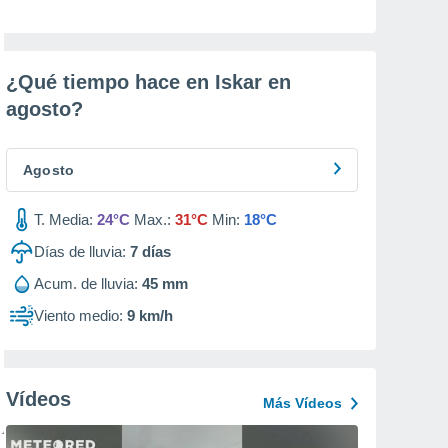
¿Qué tiempo hace en Iskar en
agosto
?
Agosto
T. Media:
24°C
Max.:
31°C
Min:
18°C
Días de lluvia:
7
días
Acum. de lluvia:
45 mm
Viento medio:
9 km/h
Vídeos
Más Vídeos