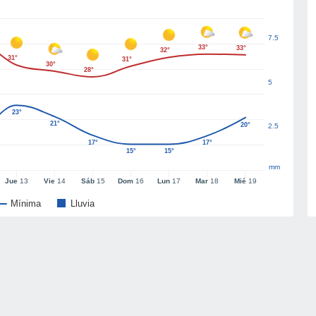
7.5
33°
33°
32°
31°
31°
30°
28°
5
23°
21°
20°
2.5
17°
17°
15°
15°
mm
Jue
13
Vie
14
Sáb
15
Dom
16
Lun
17
Mar
18
Mié
19
Mínima
Lluvia