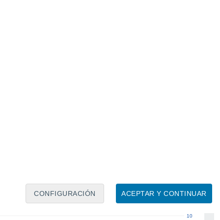
Calendario lunar
Lun
Mar
Mié
Jue
Vie
Sáb
Dom
7
8
9
10
11
12
13
14
15
16
17
18
19
20
CONFIGURACIÓN
ACEPTAR Y CONTINUAR
10