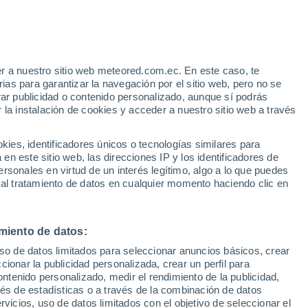
Aviso de nivel amarillo
Alerta moderada por bajas
temperaturas en Nikopol hoy
r a nuestro sitio web meteored.com.ec. En este caso, te
h
as para garantizar la navegación por el sitio web, pero no se
rar publicidad o contenido personalizado, aunque sí podrás
 la instalación de cookies y acceder a nuestro sitio web a través
odelos
es, identificadores únicos o tecnologías similares para
n este sitio web, las direcciones IP y los identificadores de
rsonales en virtud de un interés legítimo, algo a lo que puedes
 al tratamiento de datos en cualquier momento haciendo clic en
omingo
Lunes
Martes
Miércoles
9 Ago
10 Ago
11 Ago
12 Ago
miento de datos:
uso de datos limitados para seleccionar anuncios básicos, crear
50%
ccionar la publicidad personalizada, crear un perfil para
0.5 mm
ontenido personalizado, medir el rendimiento de la publicidad,
33°
/
22°
32°
/
21°
34°
/
21°
35°
/
21°
vés de estadísticas o a través de la combinación de datos
rvicios, uso de datos limitados con el objetivo de seleccionar el