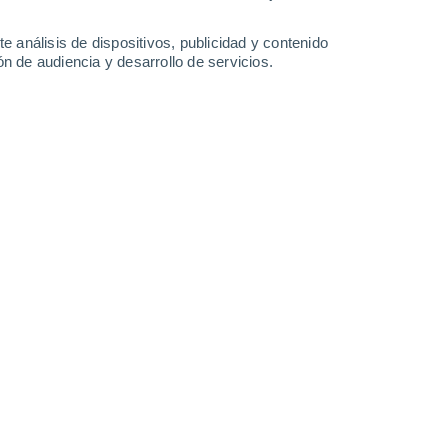
-
30
km/h
14
-
31
km/h
10
-
28
km/h
12
-
32
km/h
e análisis de dispositivos, publicidad y contenido
n de audiencia y desarrollo de servicios.
Sureste
2 Bajo
3
-
12 km/h
FPS:
no
Este
3 Medio
4
-
14 km/h
FPS:
6-10
Noreste
5 Medio
8
-
21 km/h
FPS:
6-10
Noreste
7 Alto
10
-
27 km/h
FPS:
15-25
Noreste
8 ¡Muy Alto!
10
-
26 km/h
FPS:
25-50