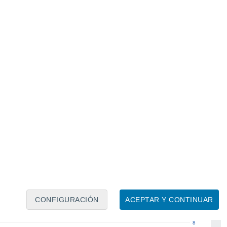
Calendario lunar
Lun
Mar
Mié
Jue
Vie
Sáb
Dom
6
7
8
9
10
11
12
13
14
15
16
17
18
19
CONFIGURACIÓN
ACEPTAR Y CONTINUAR
8