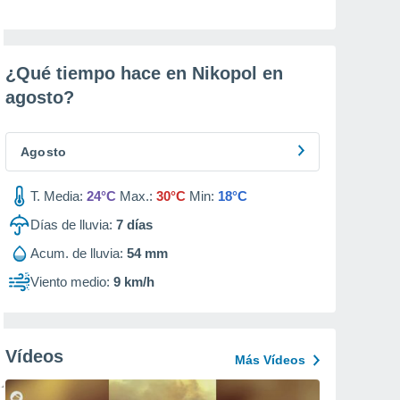
¿Qué tiempo hace en Nikopol en
agosto
?
Agosto
T. Media:
24°C
Max.:
30°C
Min:
18°C
Días de lluvia:
7
días
Acum. de lluvia:
54 mm
Viento medio:
9 km/h
Vídeos
Más Vídeos