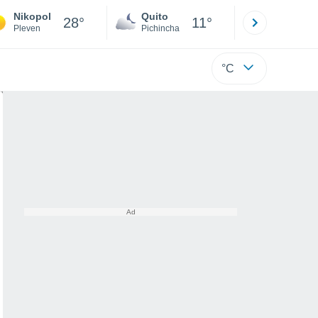
Nikopol
Quito
Cuenca
28°
11°
Pleven
Pichincha
Azuay
°C