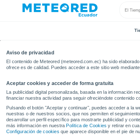
Ti
Aviso de privacidad
El contenido de Meteored (meteored.com.ec) ha sido elaborado p
ofrece es de calidad. Puedes acceder a este sitio web mediante
Aceptar cookies y acceder de forma gratuita
Inicio
Bulgaria
Provincia de Pleven
Nikopol
La publicidad digital personalizada, basada en la información r
financiar nuestra actividad para seguir ofreciéndote contenido c
Tiempo en Nikopol
Pulsando el botón "Aceptar y continuar", puedes acceder a la w
nuestras o de nuestros socios, que nos permiten el seguimiento
08:40
Jueves
desarrollar un perfil específico para mostrarte publicidad y co
más información en nuestra
Política de Cookies
y retirar en cu
Configuración de cookies
que aparece disponible en el pie de n
Soleado