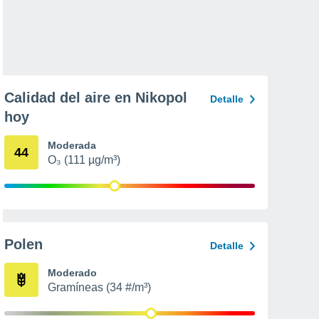
Calidad del aire en Nikopol
Detalle
hoy
Moderada
44
O₃ (111 µg/m³)
Polen
Detalle
Moderado
Gramíneas (34 #/m³)