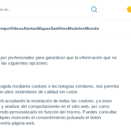
empo
Vídeos
Alertas
Mapas
Satélites
Modelos
Mundo
or profesionales para garantizar que la información que se
 las siguientes opciones:
ecogida mediante cookies o tecnologías similares, nos permite
on altos estándares de calidad sin coste.
eb aceptando la instalación de todas las cookies, ya sean
 y análisis del comportamiento en el sitio web, así como
...
ntenido personalizado en función del mismo. Puedes consultar
alquier momento el consentimiento pulsando el botón
Por horas
uestra página web.
Intervalos nubosos en las
próximas horas