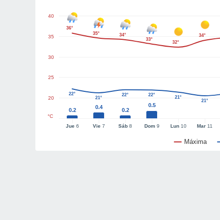
40
36°
35°
34°
34°
35
33°
32°
30
25
22°
22°
22°
21°
20
21°
21°
0.5
0.4
0.2
0.2
°C
Jue
6
Vie
7
Sáb
8
Dom
9
Lun
10
Mar
11
Máxima