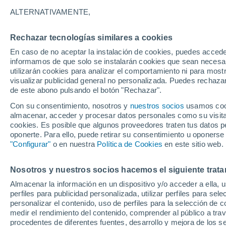
28°
ALTERNATIVAMENTE,
Rechazar tecnologías similares a cookies
Sureste
En caso de no aceptar la instalación de cookies, puedes accede
Sensación de 28°
3
-
12 km/
informamos de que solo se instalarán cookies que sean necesari
utilizarán cookies para analizar el comportamiento ni para most
visualizar publicidad general no personalizada. Puedes rechazar
de este abono pulsando el botón "Rechazar".
Tiempo 1 - 7 días
Mapa de nubosidad
Satélites
M
Con su consentimiento, nosotros y
nuestros socios
usamos cooki
almacenar, acceder y procesar datos personales como su visita e
cookies. Es posible que algunos proveedores traten tus datos pe
oponerte. Para ello, puede retirar su consentimiento u oponerse
Mañana
Sábado
D
Hoy
"Configurar"
o en nuestra
Política de Cookies
en este sitio web.
7 Ago
8 Ago
6 Ago
Nosotros y nuestros socios hacemos el siguiente trata
Almacenar la información en un dispositivo y/o acceder a ella, 
40%
40%
30%
perfiles para publicidad personalizada, utilizar perfiles para sele
0.4 mm
0.2 mm
0.2 mm
personalizar el contenido, uso de perfiles para la selección de c
35°
/
21°
34°
/
22°
36°
/
22°
medir el rendimiento del contenido, comprender al público a tra
procedentes de diferentes fuentes, desarrollo y mejora de los se