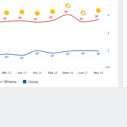
38°
6
36°
35°
35°
35°
35°
35°
4
2
22°
23°
22°
22°
21°
21°
21°
mm
Mié
12
Jue
13
Vie
14
Sáb
15
Dom
16
Lun
17
Mar
18
Mínima
Lluvia