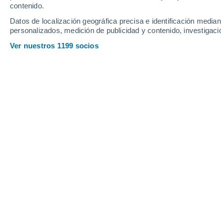
contenido.
14
-
29
km/h
11
-
23
km/h
13
17
-
36
km/h
Datos de localización geográfica precisa e identificación mediant
personalizados, medición de publicidad y contenido, investigació
Tiempo en Nikopol hoy
, 6 de agosto
Ver nuestros 1199 socios
Soleado
28°
09:00
Sensación T.
28°
Soleado
31°
10:00
Sensación T.
30°
Nubes y claros
33°
11:00
Sensación T.
32°
Soleado
33°
12:00
Sensación T.
33°
Nubes y claros
35°
14:00
Sensación T.
34°