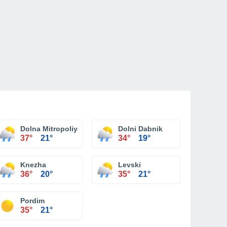
Dolna Mitropoliya
Dolni Dabnik
37°
21°
34°
19°
Knezha
Levski
36°
20°
35°
21°
Pordim
35°
21°