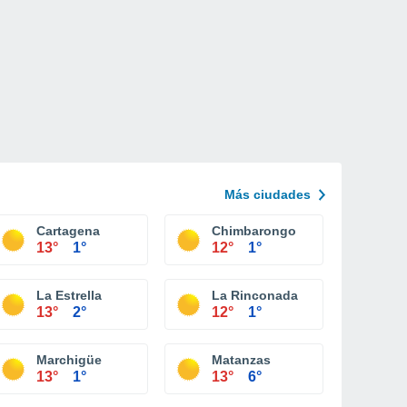
Más ciudades
Cartagena
Chimbarongo
13°
1°
12°
1°
La Estrella
La Rinconada
13°
2°
12°
1°
Marchigüe
Matanzas
13°
1°
13°
6°