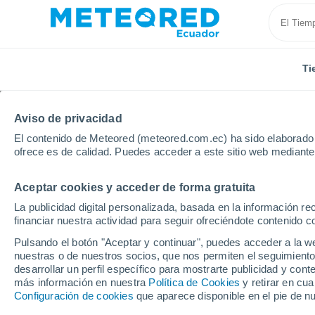
Ti
Aviso de privacidad
El contenido de Meteored (meteored.com.ec) ha sido elaborado p
ofrece es de calidad. Puedes acceder a este sitio web mediante
Aceptar cookies y acceder de forma gratuita
Inicio
Chile
Libertador Gen. Bernardo O'Higgins
La publicidad digital personalizada, basada en la información r
financiar nuestra actividad para seguir ofreciéndote contenido c
Tiempo en Pelequén
Pulsando el botón "Aceptar y continuar", puedes acceder a la w
nuestras o de nuestros socios, que nos permiten el seguimiento
08:58
Domingo
desarrollar un perfil específico para mostrarte publicidad y co
más información en nuestra
Política de Cookies
y retirar en cu
Configuración de cookies
que aparece disponible en el pie de n
Soleado