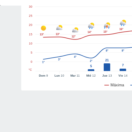
30
25
20
16°
15°
14°
15
13°
13°
12°
10
8°
8°
5
4°
3°
21
2°
0
1°
7
5
°C
Dom
9
Lun
10
Mar
11
Mié
12
Jue
13
Vie
14
Máxima