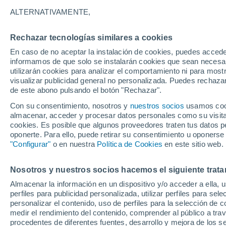
5°
ALTERNATIVAMENTE,
Rechazar tecnologías similares a cookies
Suroeste
En caso de no aceptar la instalación de cookies, puedes accede
Sensación de 5°
3
-
10 km/
informamos de que solo se instalarán cookies que sean necesari
utilizarán cookies para analizar el comportamiento ni para most
visualizar publicidad general no personalizada. Puedes rechazar
de este abono pulsando el botón "Rechazar".
Tiempo 1 - 7 días
Mapa de temperatura
Satélites
Con su consentimiento, nosotros y
nuestros socios
usamos cooki
almacenar, acceder y procesar datos personales como su visita e
cookies. Es posible que algunos proveedores traten tus datos pe
oponerte. Para ello, puede retirar su consentimiento u oponerse
Mañana
Martes
M
Hoy
"Configurar"
o en nuestra
Política de Cookies
en este sitio web.
10 Ago
11 Ago
9 Ago
Nosotros y nuestros socios hacemos el siguiente trata
Almacenar la información en un dispositivo y/o acceder a ella, 
perfiles para publicidad personalizada, utilizar perfiles para sele
personalizar el contenido, uso de perfiles para la selección de c
13°
/
3°
12°
/
4°
13°
/
1°
medir el rendimiento del contenido, comprender al público a tra
procedentes de diferentes fuentes, desarrollo y mejora de los se