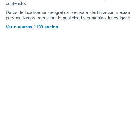
contenido.
6
-
19
km/h
8
-
24
km/h
4
11
-
26
km/h
Datos de localización geográfica precisa e identificación mediant
personalizados, medición de publicidad y contenido, investigació
Tiempo en Pelequén hoy
, 9 de agosto
Ver nuestros 1199 socios
Soleado
5°
09:00
Sensación T.
5°
Soleado
7°
10:00
Sensación T.
8°
Soleado
9°
11:00
Sensación T.
9°
Soleado
11°
12:00
Sensación T.
11°
Soleado
13°
14:00
Sensación T.
13°