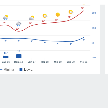
27°
150
21°
19°
18°
17°
17°
100
13°
9°
8°
8°
8°
50
7°
6°
6°
14
8.7
mm
Sáb
15
Dom
16
Lun
17
Mar
18
Mié
19
Jue
20
Vie
21
Mínima
Lluvia