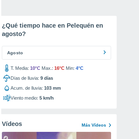
¿Qué tiempo hace en Pelequén en
agosto
?
Agosto
T. Media:
10°C
Max.:
16°C
Min:
4°C
Días de lluvia:
9
días
Acum. de lluvia:
103 mm
Viento medio:
5 km/h
Vídeos
Más Vídeos