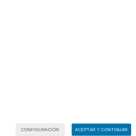
Calendario lunar
Lun
Mar
Mié
Jue
Vie
Sáb
Dom
9
10
11
12
13
14
15
16
17
18
19
20
21
22
CONFIGURACIÓN
ACEPTAR Y CONTINUAR
200