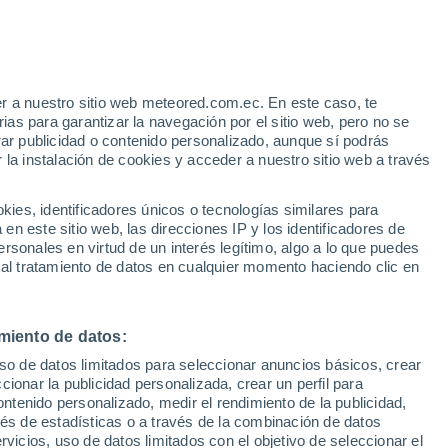
r a nuestro sitio web meteored.com.ec. En este caso, te
h
as para garantizar la navegación por el sitio web, pero no se
rar publicidad o contenido personalizado, aunque sí podrás
 la instalación de cookies y acceder a nuestro sitio web a través
Modelos
es, identificadores únicos o tecnologías similares para
n este sitio web, las direcciones IP y los identificadores de
rsonales en virtud de un interés legítimo, algo a lo que puedes
 al tratamiento de datos en cualquier momento haciendo clic en
iércoles
Jueves
Viernes
Sábado
12 Ago
13 Ago
14 Ago
15 Ago
miento de datos:
uso de datos limitados para seleccionar anuncios básicos, crear
70%
90%
90%
90%
ccionar la publicidad personalizada, crear un perfil para
5 mm
21 mm
7 mm
8.7 mm
ontenido personalizado, medir el rendimiento de la publicidad,
14°
/
2°
15°
/
8°
16°
/
8°
17°
/
8°
vés de estadísticas o a través de la combinación de datos
rvicios, uso de datos limitados con el objetivo de seleccionar el