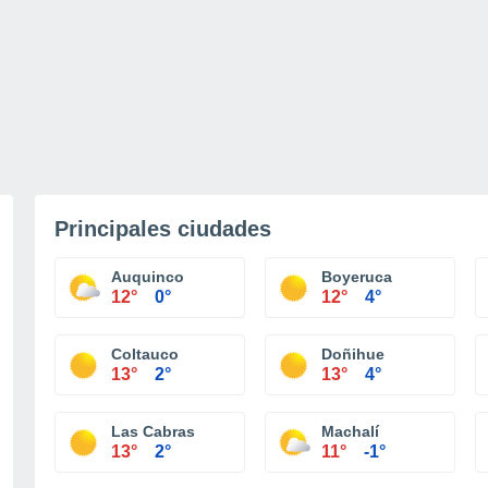
Principales ciudades
Auquinco
Boyeruca
12°
0°
12°
4°
Coltauco
Doñihue
13°
2°
13°
4°
Las Cabras
Machalí
13°
2°
11°
-1°