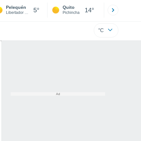
Pelequén
Quito
Cuenca
5°
14°
Libertador Gen. Bernardo O'Higgins
Pichincha
Azuay
°C