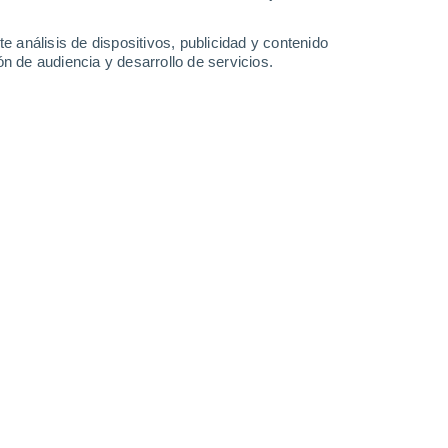
-
21
km/h
5
-
28
km/h
9
-
26
km/h
5
-
27
km/h
e análisis de dispositivos, publicidad y contenido
n de audiencia y desarrollo de servicios.
Suroeste
0 Bajo
3
-
10 km/h
FPS:
no
Oeste
1 Bajo
3
-
13 km/h
FPS:
no
Oeste
2 Bajo
4
-
16 km/h
FPS:
no
Suroeste
3 Medio
6
-
19 km/h
FPS:
6-10
Suroeste
3 Medio
9
-
24 km/h
FPS:
6-10