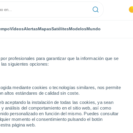
empo
Vídeos
Alertas
Mapas
Satélites
Modelos
Mundo
or profesionales para garantizar que la información que se
 las siguientes opciones:
Pelequén
ecogida mediante cookies o tecnologías similares, nos permite
on altos estándares de calidad sin coste.
eb aceptando la instalación de todas las cookies, ya sean
 y análisis del comportamiento en el sitio web, así como
...
ntenido personalizado en función del mismo. Puedes consultar
alquier momento el consentimiento pulsando el botón
Por horas
uestra página web.
Cielos despejados en las
próximas horas