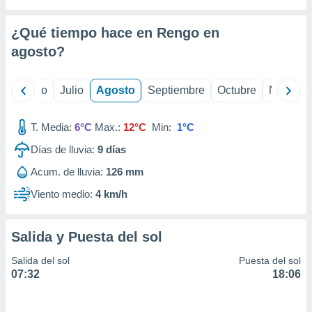
ados con el
 seleccionar
o.
¿Qué tiempo hace en Rengo en
calización
agosto
?
precisa e
ión mediante
yo
Junio
Julio
Agosto
Septiembre
Octubre
Noviemb
, publicidad
T. Media:
6°C
Max.:
12°C
Min:
1°C
dos,
 publicidad
Días de lluvia:
9
días
,
ón de
Acum. de lluvia:
126 mm
 desarrollo
Viento medio:
4 km/h
s.
tros 1199
ios
Salida y Puesta del sol
Salida del sol
Puesta del sol
07:32
18:06