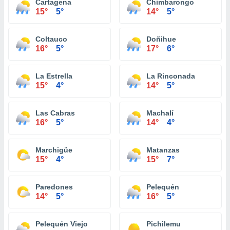
Cartagena
Chimbarongo
15°
5°
14°
5°
Coltauco
Doñihue
16°
5°
17°
6°
La Estrella
La Rinconada
15°
4°
14°
5°
Las Cabras
Machalí
16°
5°
14°
4°
Marchigüe
Matanzas
15°
4°
15°
7°
Paredones
Pelequén
14°
5°
16°
5°
Pelequén Viejo
Pichilemu