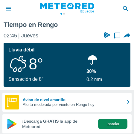
Tiempo en Rengo
privacidad
02:46
Jueves
...
o de
com.ec) ha
Lluvia débil
ado por
8°
es para
ue la
 que se
30%
e calidad.
Sensación de 8°
0.2 mm
eder a este
ediante las
opciones:
Aviso de nivel amarillo
Alerta moderada por viento en Rengo hoy
ookies y
e forma
¡Descarga
GRATIS
la app de
Instalar
d digital
Meteored!
ada, basada